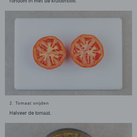
rondom in met de
.
kruidenolie
2. Tomaat snijden
Halveer de
.
tomaat