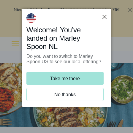
Nieuw bij Marley Spoon?
76€
Bestel nu en ontvang tot
korting op je eerste 5 boxen
.
Inwisselen
Welcome! You’ve
landed on Marley
Spoon NL
Do you want to switch to Marley
Spoon US to see our local offering?
Take me there
No thanks