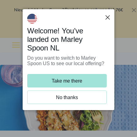
Nieuw bij Marley Spoon?
76€
Bestel nu en ontvang tot
korting op je eerste 5 boxen
.
Inwisselen
Welcome! You’ve
landed on Marley
Spoon NL
Do you want to switch to Marley
Spoon US to see our local offering?
Take me there
No thanks