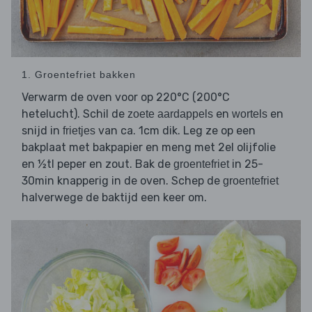
1. Groentefriet bakken
Verwarm de oven voor op 220°C (200°C
hetelucht). Schil de
en
en
zoete aardappels
wortels
snijd in
van ca. 1cm dik. Leg ze op een
frietjes
bakplaat met bakpapier en meng met 2el olijfolie
en ½tl peper en zout. Bak de
in 25-
groentefriet
30min knapperig in de oven. Schep de
groentefriet
halverwege de baktijd een keer om.