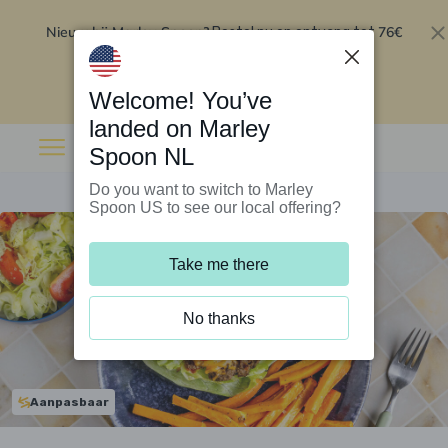
Nieuw bij Marley Spoon?
76€
Bestel nu en ontvang tot
korting op je eerste 5 boxen
.
Inwisselen
Welcome! You’ve
landed on Marley
Spoon NL
Do you want to switch to Marley
Spoon US to see our local offering?
Take me there
No thanks
Aanpasbaar