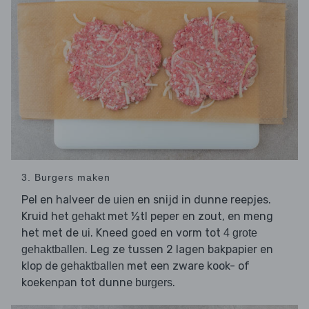
3. Burgers maken
Pel en halveer de
en snijd in dunne reepjes.
uien
Kruid het
met ½tl peper en zout, en meng
gehakt
het met de
. Kneed goed en vorm tot
ui
4 grote
. Leg ze tussen 2 lagen bakpapier en
gehaktballen
klop de
met een zware kook- of
gehaktballen
koekenpan tot dunne
.
burgers