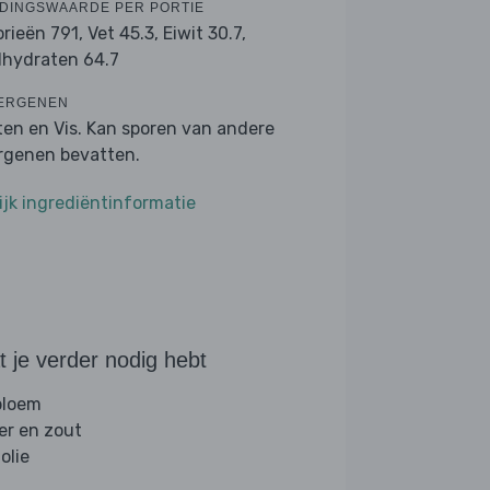
DINGSWAARDE PER PORTIE
orieën 791,
Vet 45.3,
Eiwit 30.7,
lhydraten 64.7
ERGENEN
ten en Vis. Kan sporen van andere
ergenen bevatten.
ijk ingrediëntinformatie
 je verder nodig hebt
 bloem
er en zout
folie