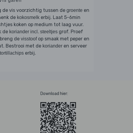
 Vis garen
g de
voorzichtig tussen de
en
vis
groente
henk de
erbij. Laat 5-6min
kokosmelk
htjes koken op medium tot laag vuur.
k de
grof. Proef
koriander incl. steeltjes
 breng de
op smaak met peper en
visstoof
t. Bestrooi met de
en serveer
koriander
erbij.
tortillachips
Download hier: