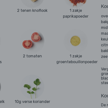
Ko
2 tenen knoflook
1 zakje
ove
paprikapoeder
bak
mid
maa
keu
cit
bak
2 tomaten
1 zakje
zee
s
groentebouillonpoeder
Ver
gro
bla
ste
Koo
elk
10g verse koriander
De r