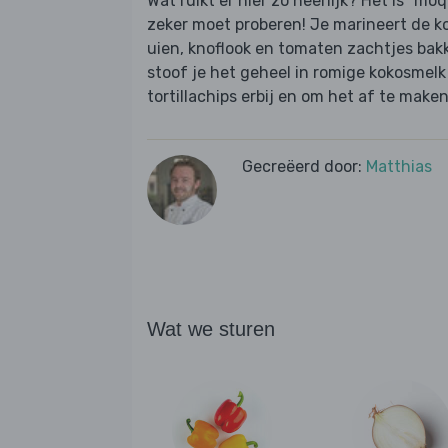
Wat ruikt er hier zo heerlijk? Het is "mo
zeker moet proberen! Je marineert de kool
uien, knoflook en tomaten zachtjes bakke
stoof je het geheel in romige kokosmelk
tortillachips erbij en om het af te maken
Gecreëerd door:
Matthias
Wat we sturen