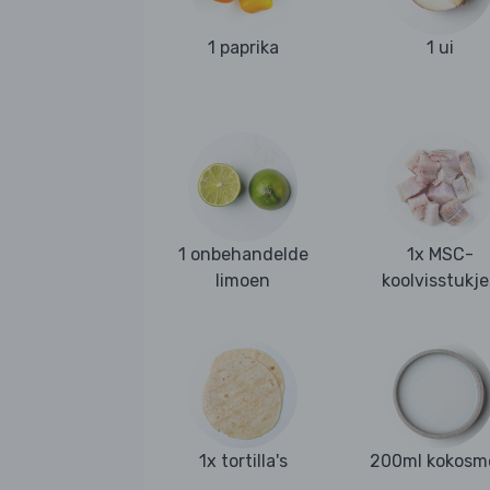
1 paprika
1 ui
1 onbehandelde
1x MSC-
limoen
koolvisstukje
1x tortilla's
200ml kokosm