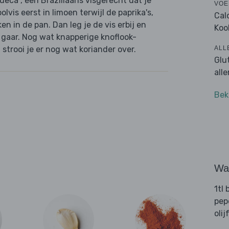
queca", een Braziliaans visgerecht dat je
VOE
vis eerst in limoen terwijl de paprika's,
Cal
n in de pan. Dan leg je de vis erbij en
Koo
 gaar. Nog wat knapperige knoflook-
ALL
 strooi je er nog wat koriander over.
Glu
all
Bek
Wat
1tl
pep
olij