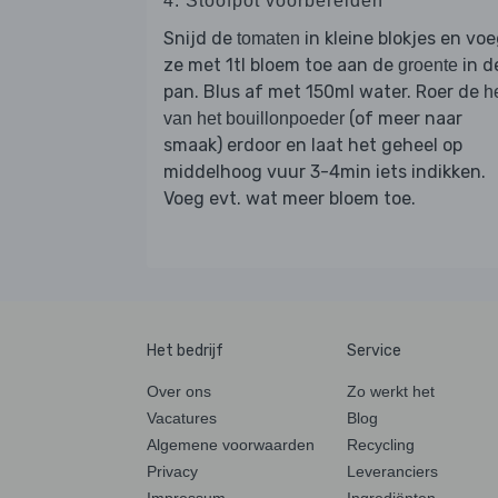
4. Stoofpot voorbereiden
Snijd de
in kleine blokjes en vo
tomaten
ze met 1tl bloem toe aan de
in d
groente
pan. Blus af met 150ml water. Roer de
he
(of meer naar
van het bouillonpoeder
smaak) erdoor en laat het geheel op
middelhoog vuur 3-4min iets indikken.
Voeg evt. wat meer bloem toe.
Het bedrijf
Service
Over ons
Zo werkt het
Vacatures
Blog
Algemene voorwaarden
Recycling
Privacy
Leveranciers
Impressum
Ingrediënten