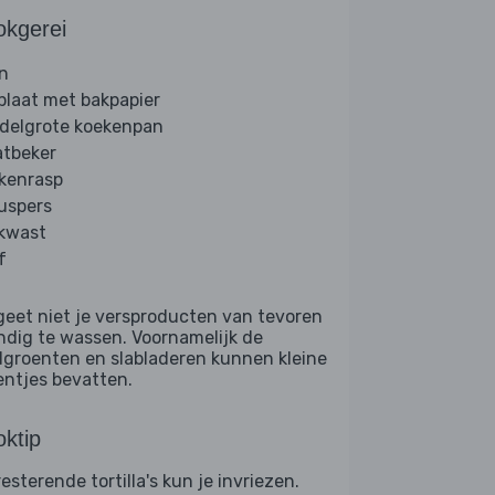
okgerei
n
plaat met bakpapier
delgrote koekenpan
tbeker
kenrasp
ruspers
kwast
f
geet niet je versproducten van tevoren
ndig te wassen. Voornamelijk de
dgroenten en slabladeren kunnen kleine
entjes bevatten.
ktip
esterende tortilla's kun je invriezen.