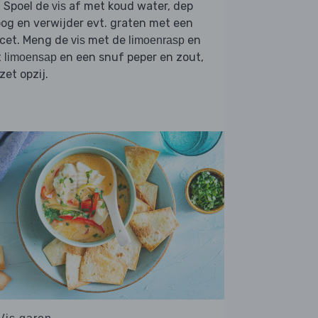
. Spoel de
af met koud water, dep
vis
og en verwijder evt. graten met een
ncet. Meng de
met de
en
vis
limoenrasp
t
en een snuf peper en zout,
limoensap
zet opzij.