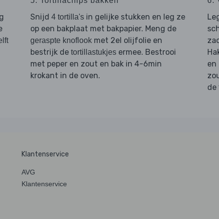
5. Tortillachips bakken
6.
eg
Snijd
in gelijke stukken en leg ze
Le
4 tortilla's
e
op een bakplaat met bakpapier. Meng de
sc
met 2el olijfolie en
zac
lft
geraspte knoflook
bestrijk de
ermee. Bestrooi
Ha
tortillastukjes
met peper en zout en bak in 4-6min
en
krokant in de oven.
zou
de
Klantenservice
AVG
Klantenservice