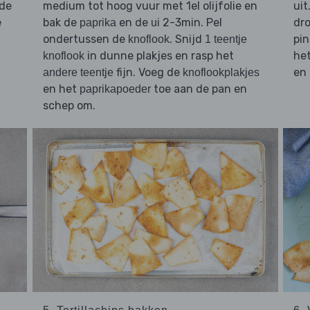
 de
medium tot hoog vuur met 1el olijfolie en
uit
e
bak de
en de
2-3min. Pel
dro
paprika
ui
ondertussen de
. Snijd
pi
knoflook
1 teentje
in dunne plakjes en rasp het
he
knoflook
fijn. Voeg de
en 
andere teentje
knoflookplakjes
en het
toe aan de pan en
paprikapoeder
schep om.