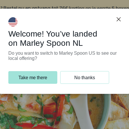
?
76€ korting op je eerste 5 boxen
Bestel nu en ontvang tot
t
Klantenservice
Welcome! You’ve landed
on Marley Spoon NL
Do you want to switch to Marley Spoon US to see our
local offering?
Take me there
No thanks