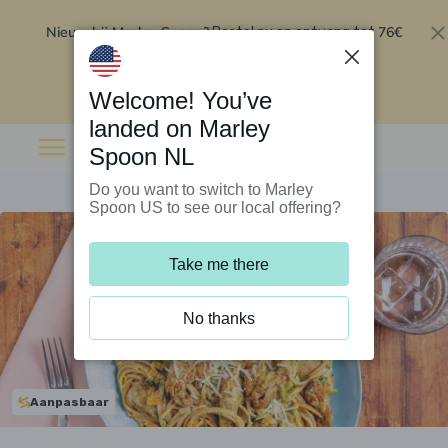
Nieuw bij Marley Spoon?
76€
Bestel nu en ontvang tot
korting op je eerste 5 boxen
.
Inwisselen
Welcome! You’ve
landed on Marley
Spoon NL
Do you want to switch to Marley
Spoon US to see our local offering?
Take me there
No thanks
Aanpasbaar