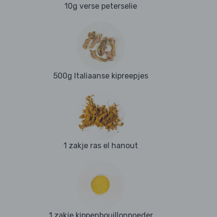
10g verse peterselie
500g Italiaanse kipreepjes
1 zakje ras el hanout
1 zakje kippenbouillonpoeder