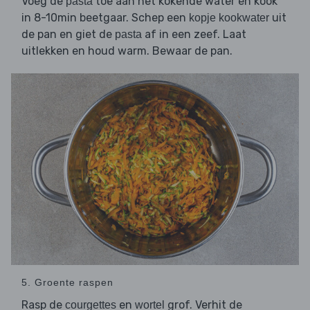
Voeg de
toe aan het kokende water en kook
pasta
in 8-10min beetgaar. Schep een
uit
kopje kookwater
de pan en giet de
af in een zeef. Laat
pasta
uitlekken en houd warm. Bewaar de pan.
5. Groente raspen
Rasp de
en
grof. Verhit de
courgettes
wortel