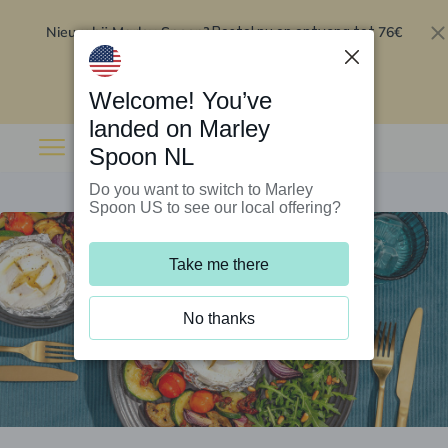
Nieuw bij Marley Spoon?
76€
Bestel nu en ontvang tot
korting op je eerste 5 boxen
.
Inwisselen
Welcome! You’ve
landed on Marley
Spoon NL
Do you want to switch to Marley
Spoon US to see our local offering?
Take me there
No thanks