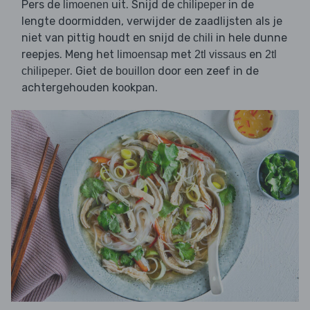
Pers de
uit. Snijd de
in de
limoenen
chilipeper
lengte doormidden, verwijder de zaadlijsten als je
niet van pittig houdt en snijd de
in hele dunne
chili
reepjes. Meng het
met
en
limoensap
2tl vissaus
2tl
. Giet de
door een zeef in de
chilipeper
bouillon
achtergehouden kookpan.