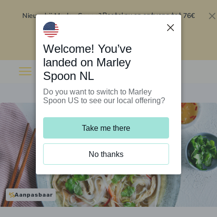
Nieuw bij Marley Spoon?
76€
Bestel nu en ontvang tot
korting op je eerste 5 boxen
.
Inwisselen
Welcome! You’ve
landed on Marley
Spoon NL
Do you want to switch to Marley
Spoon US to see our local offering?
Take me there
No thanks
Aanpasbaar