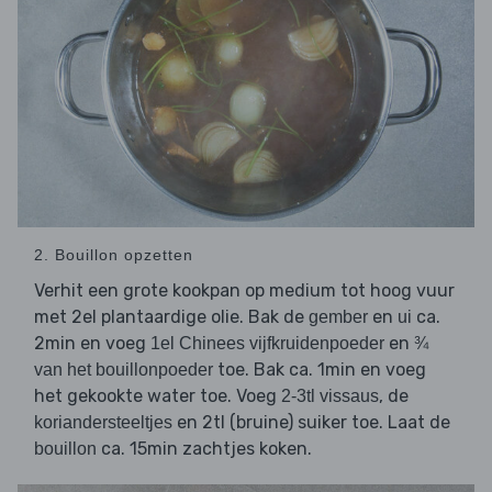
2. Bouillon opzetten
Verhit een grote kookpan op medium tot hoog vuur
met 2el plantaardige olie. Bak de
en
ca.
gember
ui
2min en voeg
en
1el Chinees vijfkruidenpoeder
¾
toe. Bak ca. 1min en voeg
van het bouillonpoeder
het gekookte water toe. Voeg
, de
2-3tl vissaus
en 2tl (bruine) suiker toe. Laat de
koriandersteeltjes
ca. 15min zachtjes koken.
bouillon