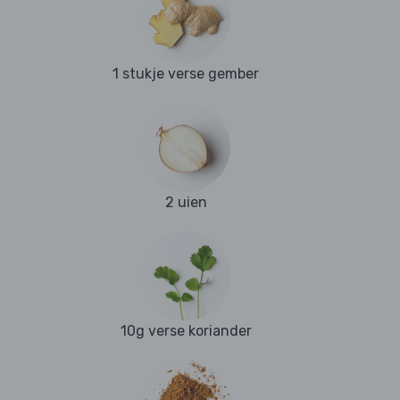
1 stukje verse gember
2 uien
10g verse koriander