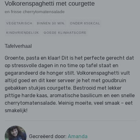
Volkorenspaghetti met courgette
en frisse cherrytomatensalade
VEGETARISCH
BINNEN 30 MIN.
ONDER 650KCAL
KINDVRIENDELIJK
GOEDE KLIMAATSCORE
Tafelverhaal
Groente, pasta en klaar! Dit is het perfecte gerecht dat
op stressvolle dagen in no time op tafel staat en
gegarandeerd de honger stilt. Volkorenspaghetti vult
altijd goed en dit keer serveer je het met goudbruin
gebakken stukjes courgette. Bestrooid met lekker
pittige harde kaas, aromatische basilicum en een snelle
cherrytomatensalade. Weinig moeite, veel smaak – eet
smakelijk!
Gecreëerd door:
Amanda