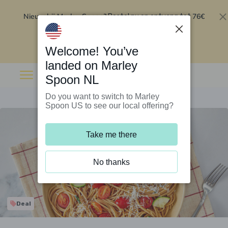
Nieuw bij Marley Spoon?
76€
Bestel nu en ontvang tot
korting op je eerste 5 boxen
.
Inwisselen
Welcome! You’ve
landed on Marley
Spoon NL
Do you want to switch to Marley
Spoon US to see our local offering?
Take me there
No thanks
Deal