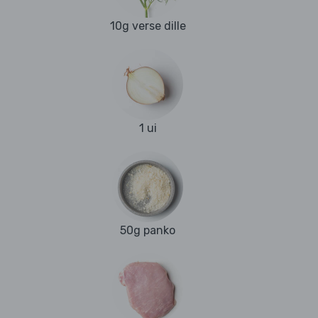
10g verse dille
1 ui
50g panko