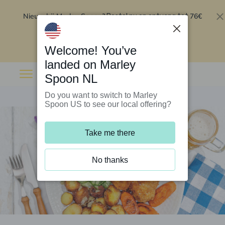
Nieuw bij Marley Spoon?
76€
Bestel nu en ontvang tot
korting op je eerste 5 boxen
.
Inwisselen
Welcome! You’ve
landed on Marley
Spoon NL
Do you want to switch to Marley
Spoon US to see our local offering?
Take me there
No thanks