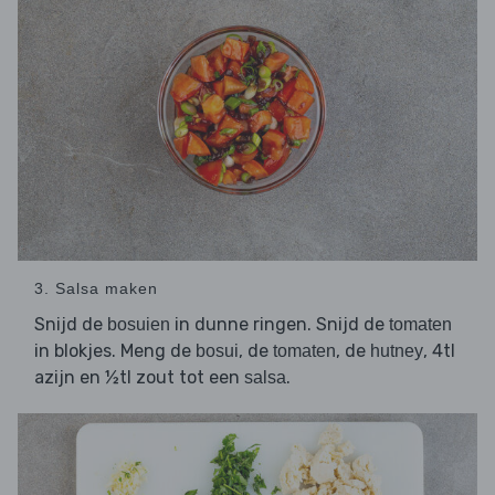
3. Salsa maken
Snijd de
in dunne ringen. Snijd de
bosuien
tomaten
in blokjes. Meng de
, de
, de
, 4tl
bosui
tomaten
hutney
azijn en ½tl zout tot een
.
salsa