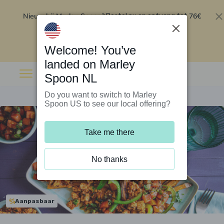
Nieuw bij Marley Spoon?
76€
Bestel nu en ontvang tot
korting op je eerste 5 boxen
.
Inwisselen
Welcome! You’ve
landed on Marley
Spoon NL
Do you want to switch to Marley
Spoon US to see our local offering?
Take me there
No thanks
Aanpasbaar