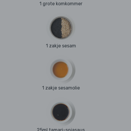
1 grote komkommer
1 zakje sesam
1 zakje sesamolie
25ml tamari-sojasaus