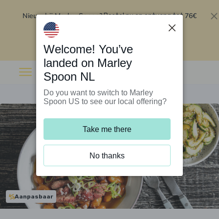
Nieuw bij Marley Spoon?
76€
Bestel nu en ontvang tot
korting op je eerste 5 boxen
.
Inwisselen
Welcome! You’ve
landed on Marley
Spoon NL
Do you want to switch to Marley
Spoon US to see our local offering?
Take me there
No thanks
Aanpasbaar