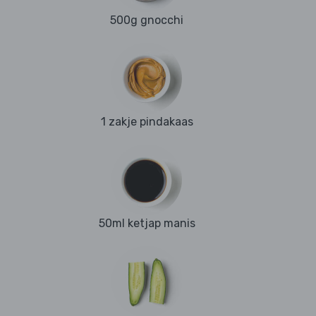
500g gnocchi
1 zakje pindakaas
50ml ketjap manis