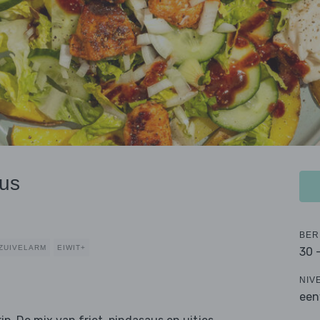
aus
BER
ZUIVELARM
EIWIT+
30 
NIV
een