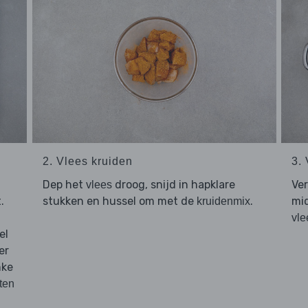
2. Vlees kruiden
3.
Dep het
droog, snijd in hapklare
Ver
vlees
.
stukken en hussel om met de
.
mid
kruidenmix
vle
el
er
nke
eten