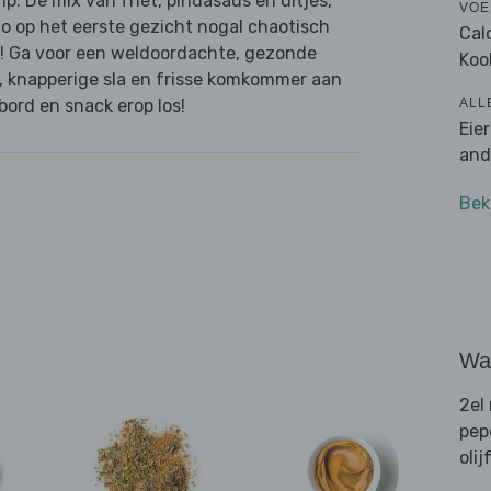
ip. De mix van friet, pindasaus en uitjes,
VOE
 zo op het eerste gezicht nogal chaotisch
Cal
en! Ga voor een weldoordachte, gezonde
Koo
t, knapperige sla en frisse komkommer aan
ALL
bord en snack erop los!
Eie
and
Bek
Wat
2el
pep
olij