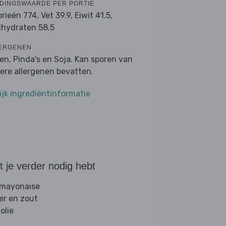
DINGSWAARDE PER PORTIE
orieën 774,
Vet 39.9,
Eiwit 41.5,
lhydraten 58.5
ERGENEN
ren, Pinda's en Soja. Kan sporen van
ere allergenen bevatten.
ijk ingrediëntinformatie
 je verder nodig hebt
 mayonaise
er en zout
folie