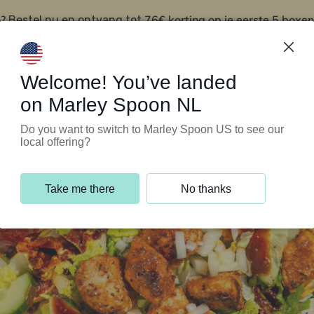
?
76€ korting op je eerste 5 boxen
Bestel nu en ontvang tot
t
Klantenservice
Welcome! You’ve landed
on Marley Spoon NL
Do you want to switch to Marley Spoon US to see our
local offering?
Take me there
No thanks