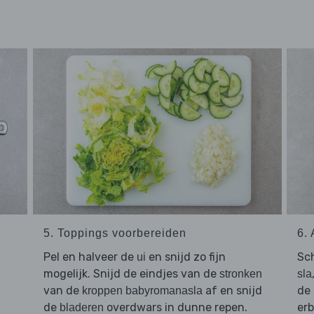
5. Toppings voorbereiden
6.
n
Pel en halveer de
en snijd zo fijn
Sc
ui
mogelijk. Snijd de eindjes van de
stronken
sla
van de
af en snijd
de
kroppen babyromanasla
de
overdwars in dunne repen.
er
bladeren