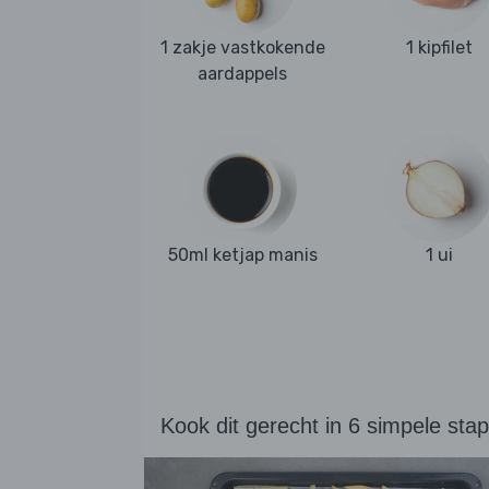
1 zakje vastkokende
1 kipfilet
aardappels
50ml ketjap manis
1 ui
Kook dit gerecht in 6 simpele sta