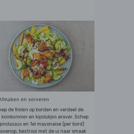
 Afmaken en serveren
hep de
op borden en verdeel de
frieten
,
en
erover. Schep
komkommer
kipstukjes
en 1el mayonaise (per bord)
pindasaus
bovenop, bestrooi met de
naar smaak
ui