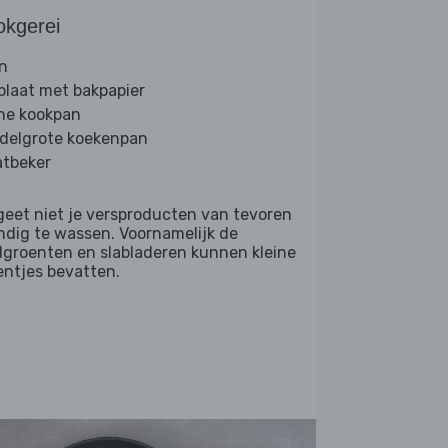
okgerei
n
plaat met bakpapier
ine kookpan
delgrote koekenpan
tbeker
geet niet je versproducten van tevoren
ndig te wassen. Voornamelijk de
dgroenten en slabladeren kunnen kleine
entjes bevatten.