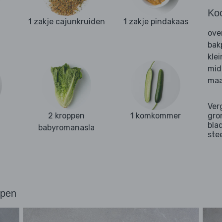
Ko
1 zakje cajunkruiden
1 zakje pindakaas
ove
bak
kle
mid
maa
Ver
2 kroppen
1 komkommer
gro
bla
babyromanasla
ste
ppen