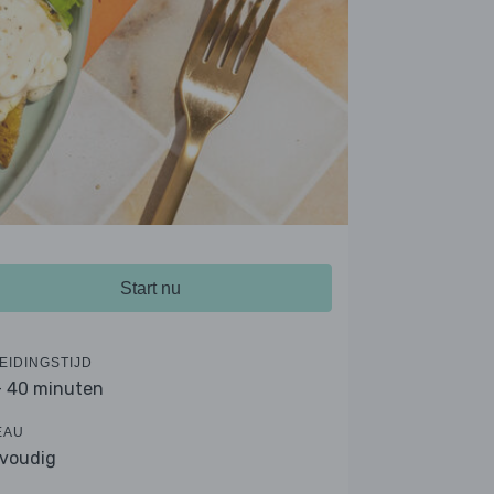
Start nu
EIDINGSTIJD
- 40 minuten
EAU
voudig