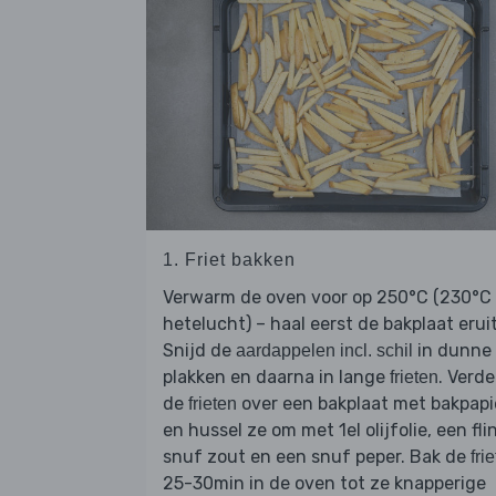
1. Friet bakken
Verwarm de oven voor op 250°C (230°C
hetelucht) – haal eerst de bakplaat eruit
Snijd de
in dunne
aardappelen incl. schil
plakken en daarna in lange
. Verde
frieten
de
over een bakplaat met bakpapi
frieten
en hussel ze om met 1el olijfolie, een fli
snuf zout en een snuf peper. Bak de
fri
25-30min in de oven tot ze knapperige