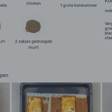
Ko
chicken
ella
1 grote komkommer
ove
Ver
gro
bla
ste
urt
2 zakjes gedroogde
munt
ppen