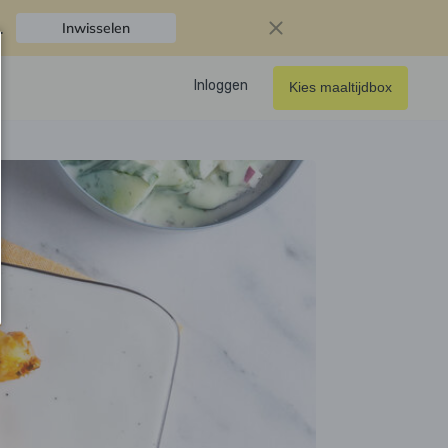
.
Inwisselen
Inloggen
Kies maaltijdbox