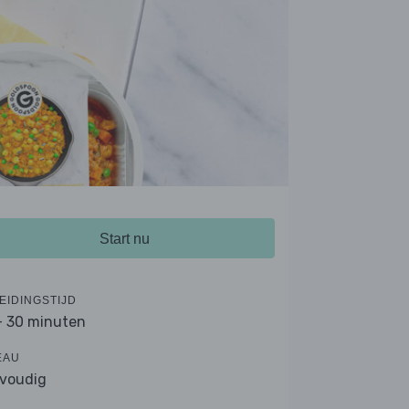
Start nu
EIDINGSTIJD
- 30 minuten
EAU
voudig