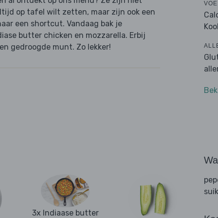
n al ontdekt op ons menu? Ze zijn niet
VOE
tijd op tafel wilt zetten, maar zijn ook een
Cal
naar een shortcut. Vandaag bak je
Koo
ase butter chicken en mozzarella. Erbij
ALL
en gedroogde munt. Zo lekker!
Glu
all
Bek
Wat
pep
sui
3x Indiaase butter