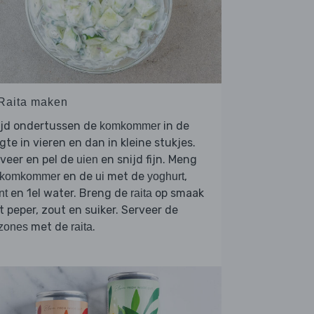
 Raita maken
ijd ondertussen de
in de
komkommer
gte in vieren en dan in kleine stukjes.
veer en pel de
en snijd fijn. Meng
uien
en de
met de
,
komkommer
ui
yoghurt
en 1el water. Breng de
op smaak
nt
raita
 peper, zout en suiker. Serveer de
met de
.
zones
raita