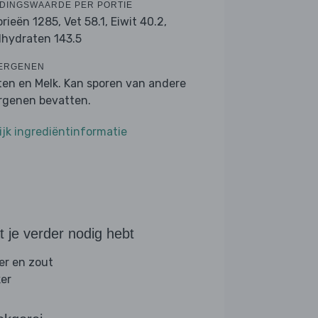
DINGSWAARDE PER PORTIE
orieën 1285,
Vet 58.1,
Eiwit 40.2,
lhydraten 143.5
ERGENEN
ten en Melk. Kan sporen van andere
ergenen bevatten.
ijk ingrediëntinformatie
 je verder nodig hebt
er en zout
ker