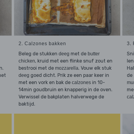
2. Calzones bakken
3.
Beleg de stukken
met de
Sn
deeg
butter
, kruid met een flinke snuf zout en
len
chicken
n.
bestrooi met de
. Vouw elk stuk
Hal
mozzarella
het
goed dicht. Prik ze een paar keer in
de
deeg
met een vork en bak de
in 10-
calzones
mu
14min goudbruin en knapperig in de oven.
met
Verwissel de bakplaten halverwege de
cal
baktijd.