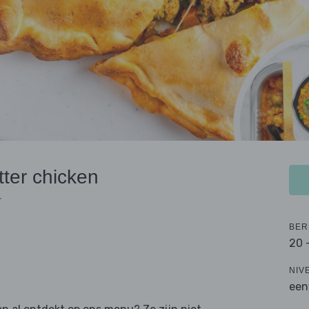
ter chicken
r
BER
20 
NIV
een