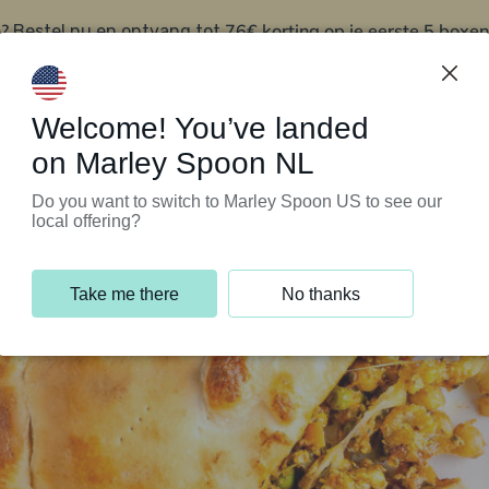
?
76€ korting op je eerste 5 boxen
Bestel nu en ontvang tot
t
Klantenservice
Welcome! You’ve landed
on Marley Spoon NL
Do you want to switch to Marley Spoon US to see our
local offering?
Take me there
No thanks