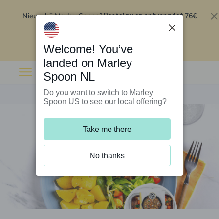
Nieuw bij Marley Spoon?
76€
Bestel nu en ontvang tot
korting op je eerste 5 boxen
.
Inwisselen
Welcome! You’ve
landed on Marley
Spoon NL
Do you want to switch to Marley
Spoon US to see our local offering?
Take me there
No thanks