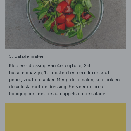
3. Salade maken
Klop een
van 4el olijfolie, 2el
dressing
balsamicoazijn, 1tl mosterd en een flinke snuf
peper, zout en suiker. Meng de
,
en
tomaten
knoflook
de
met de
. Serveer de
veldsla
dressing
bœuf
met de
en de
.
bourguignon
aardappels
salade