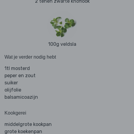
2 tenen zwarte knoflook
100g veldsla
Wat je verder nodig hebt
1tl mosterd
peper en zout
suiker
olijfolie
balsamicoazijn
Kookgerei
middelgrote kookpan
grote koekenpan