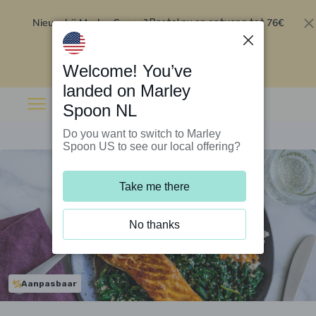
Nieuw bij Marley Spoon?
76€
Bestel nu en ontvang tot
korting op je eerste 5 boxen
.
Inwisselen
Welcome! You’ve
landed on Marley
Spoon NL
Do you want to switch to Marley
Spoon US to see our local offering?
Take me there
No thanks
Aanpasbaar