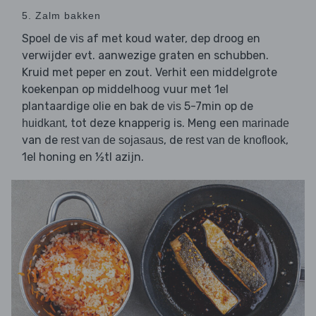
5. Zalm bakken
Spoel de
af met koud water, dep droog en
vis
verwijder evt. aanwezige graten en schubben.
Kruid met peper en zout. Verhit een middelgrote
koekenpan op middelhoog vuur met 1el
plantaardige olie en bak de
5-7min op de
vis
, tot deze knapperig is. Meng een
huidkant
marinade
van de
, de
,
rest van de sojasaus
rest van de knoflook
1el honing en ½tl azijn.