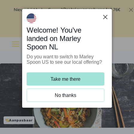
Nieuw bij Marley Spoon?
76€
Bestel nu en ontvang tot
korting op je eerste 5 boxen
.
Inwisselen
Welcome! You’ve
landed on Marley
Spoon NL
Do you want to switch to Marley
Spoon US to see our local offering?
Take me there
No thanks
Aanpasbaar