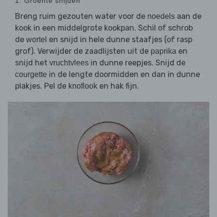
1. Groente snijden
Breng ruim gezouten water voor de
aan de
noedels
kook in een middelgrote kookpan. Schil of schrob
de
en snijd in hele dunne staafjes (of rasp
wortel
grof). Verwijder de zaadlijsten uit de
en
paprika
snijd het
in dunne reepjes. Snijd de
vruchtvlees
in de lengte doormidden en dan in dunne
courgette
plakjes. Pel de
en hak fijn.
knoflook