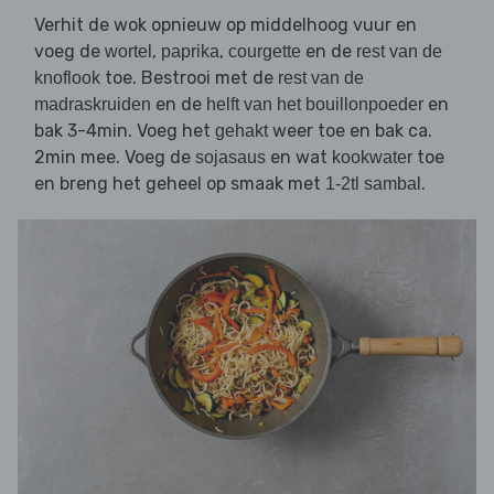
Verhit de wok opnieuw op middelhoog vuur en
voeg de
,
,
en de
wortel
paprika
courgette
rest van de
toe. Bestrooi met de
knoflook
rest van de
en de
en
madraskruiden
helft van het bouillonpoeder
bak 3-4min. Voeg het
weer toe en bak ca.
gehakt
2min mee. Voeg de
en wat
toe
sojasaus
kookwater
en breng het geheel op smaak met
.
1-2tl sambal