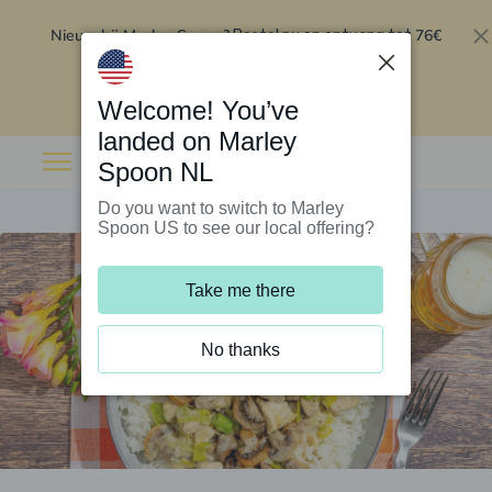
Nieuw bij Marley Spoon?
76€
Bestel nu en ontvang tot
korting op je eerste 5 boxen
.
Inwisselen
Welcome! You’ve
landed on Marley
Spoon NL
Do you want to switch to Marley
Spoon US to see our local offering?
Take me there
No thanks