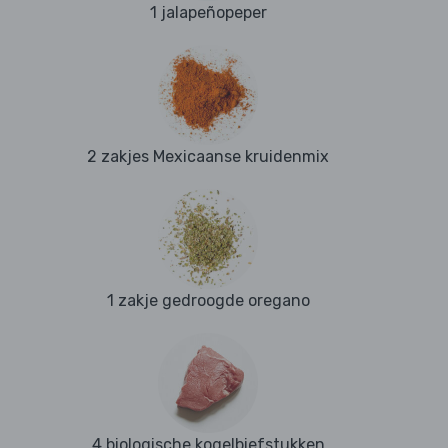
1 jalapeñopeper
2 zakjes Mexicaanse kruidenmix
1 zakje gedroogde oregano
4 biologische kogelbiefstukken