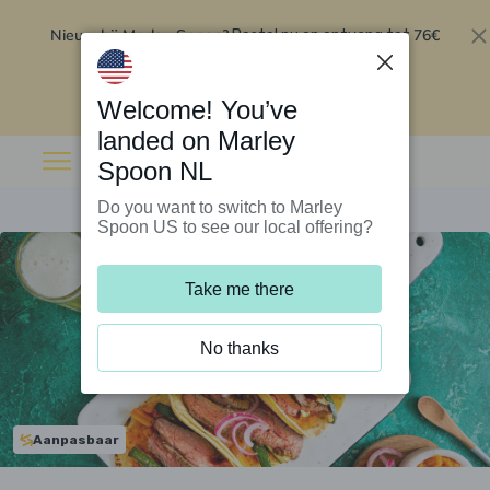
Nieuw bij Marley Spoon?
76€
Bestel nu en ontvang tot
korting op je eerste 5 boxen
.
Inwisselen
Welcome! You’ve
landed on Marley
Spoon NL
Do you want to switch to Marley
Spoon US to see our local offering?
Take me there
No thanks
Aanpasbaar