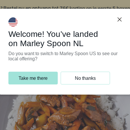
?
76€ korting op je eerste 5 boxen
Bestel nu en ontvang tot
t
Klantenservice
Welcome! You’ve landed
on Marley Spoon NL
Do you want to switch to Marley Spoon US to see our
local offering?
Take me there
No thanks