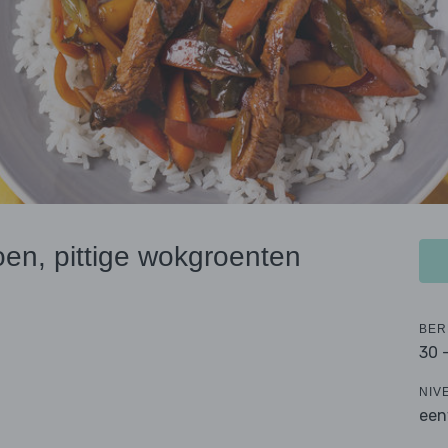
koen, pittige wokgroenten
BER
30 
NIV
een