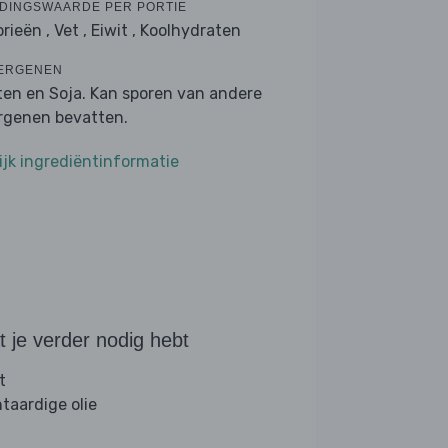
DINGSWAARDE PER PORTIE
orieën ,
Vet ,
Eiwit ,
Koolhydraten
ERGENEN
ten en Soja. Kan sporen van andere
ergenen bevatten.
ijk ingrediëntinformatie
 je verder nodig hebt
t
ntaardige olie