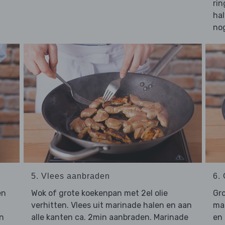
rin
hal
no
5. Vlees aanbraden
6.
en
Wok of grote koekenpan met 2el olie
Gro
verhitten. Vlees uit marinade halen en aan
ma
en
alle kanten ca. 2min aanbraden. Marinade
en 