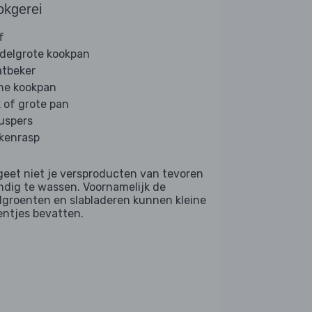
okgerei
f
delgrote kookpan
tbeker
ine kookpan
 of grote pan
ruspers
kenrasp
geet niet je versproducten van tevoren
ndig te wassen. Voornamelijk de
dgroenten en slabladeren kunnen kleine
entjes bevatten.