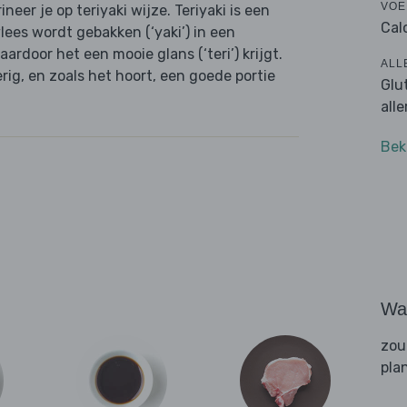
VOE
neer je op teriyaki wijze. Teriyaki is een
Cal
lees wordt gebakken (‘yaki’) in een
aardoor het een mooie glans (‘teri’) krijgt.
ALL
rig, en zoals het hoort, een goede portie
Glu
all
Bek
Wat
zou
pla