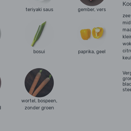
Ko
teriyaki saus
gember, vers
zee
mid
maa
kle
wok
cit
bosui
paprika, geel
keu
Ver
gro
bla
ste
wortel, bospeen,
d
zonder groen