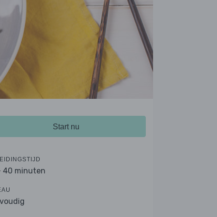
Start nu
EIDINGSTIJD
- 40 minuten
EAU
voudig