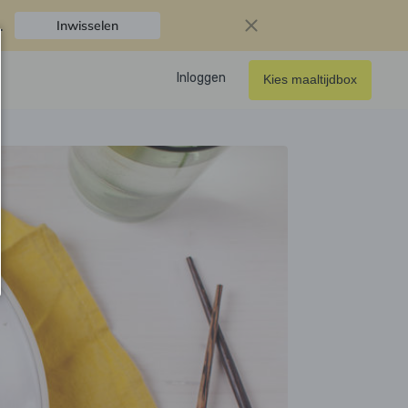
.
Inwisselen
Inloggen
Kies maaltijdbox