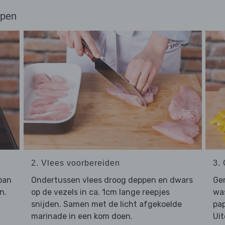
ppen
2. Vlees voorbereiden
3.
pan
Ondertussen vlees droog deppen en dwars
Gem
n.
op de vezels in ca. 1cm lange reepjes
was
snijden. Samen met de licht afgekoelde
pap
marinade in een kom doen.
Uit