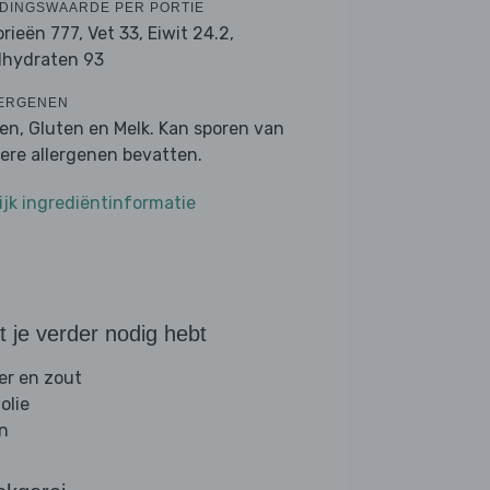
DINGSWAARDE PER PORTIE
orieën 777,
Vet 33,
Eiwit 24.2,
lhydraten 93
ERGENEN
ren, Gluten en Melk. Kan sporen van
ere allergenen bevatten.
ijk ingrediëntinformatie
 je verder nodig hebt
er en zout
folie
jn