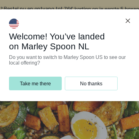
?
76€ korting op je eerste 5 boxen
Bestel nu en ontvang tot
t
Klantenservice
Welcome! You’ve landed
on Marley Spoon NL
Do you want to switch to Marley Spoon US to see our
local offering?
Take me there
No thanks