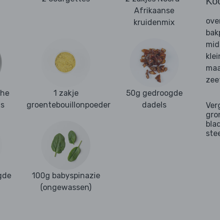
Ko
Afrikaanse
ove
kruidenmix
bak
mid
kle
maa
zee
che
1 zakje
50g gedroogde
us
groentebouillonpoeder
dadels
Ver
gro
bla
ste
gde
100g babyspinazie
(ongewassen)