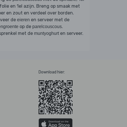
jfolie en 1el azijn. Breng op smaak met
er en zout en verdeel over borden.
lveer de
en serveer met de
eieren
op de
.
engroente
parelcouscous
sprenkel met de
en serveer.
muntyoghurt
Download hier: