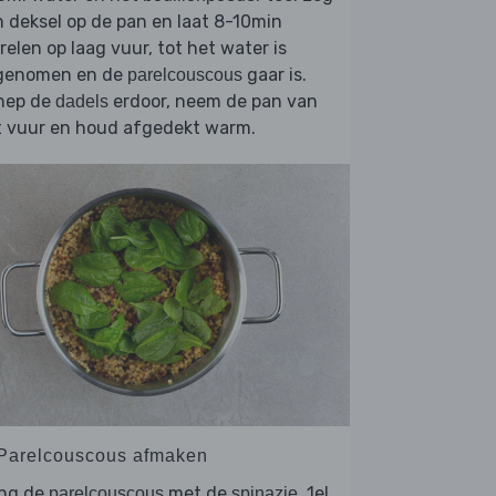
 deksel op de pan en laat 8-10min
relen op laag vuur, tot het water is
genomen en de
gaar is.
parelcouscous
hep de
erdoor, neem de pan van
dadels
t vuur en houd afgedekt warm.
 Parelcouscous afmaken
ng de
met de
, 1el
parelcouscous
spinazie