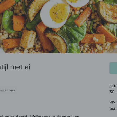
jl met ei
BER
AATSCORE
30 
NIV
een