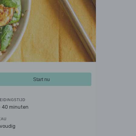
Start nu
EIDINGSTIJD
- 40 minuten
EAU
voudig