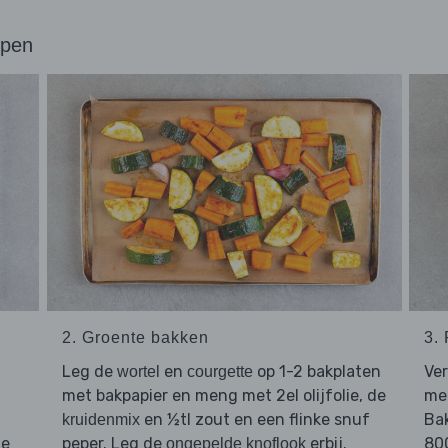
ppen
2. Groente bakken
3.
Leg de
en
op 1-2 bakplaten
Ver
wortel
courgette
met bakpapier en meng met 2el olijfolie, de
med
en ½tl zout en een flinke snuf
Ba
kruidenmix
ze
peper. Leg de
erbij.
80
ongepelde knoflook