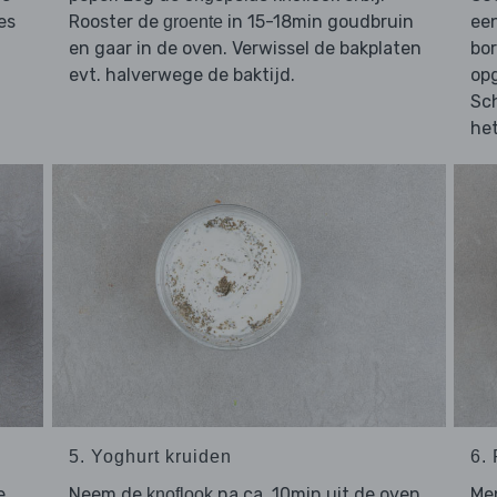
es
Rooster de
in 15-18min goudbruin
een
groente
en gaar in de oven. Verwissel de bakplaten
bor
evt. halverwege de baktijd.
op
Sc
he
5. Yoghurt kruiden
6.
e
Neem de
na ca. 10min uit de oven,
Me
knoflook