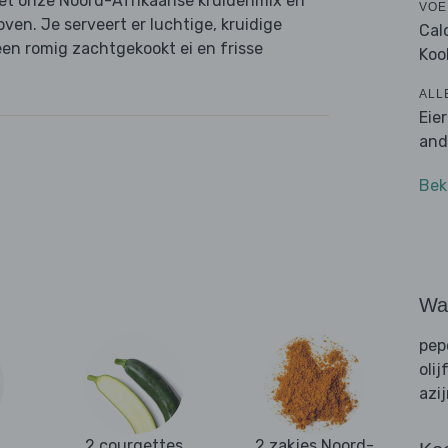
met onze Noord-Afrikaanse kruidenmix en
VOE
ven. Je serveert er luchtige, kruidige
Cal
een romig zachtgekookt ei en frisse
Koo
ALL
Eie
and
Bek
Wat
pep
olij
azi
2 courgettes
2 zakjes Noord-