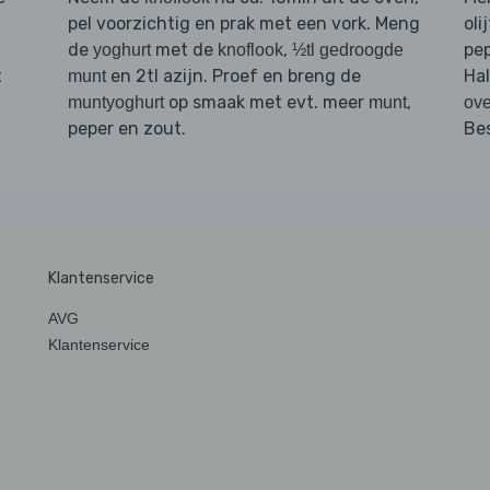
pel voorzichtig en prak met een vork. Meng
oli
de
met de
,
pep
yoghurt
knoflook
½tl gedroogde
t
en 2tl azijn. Proef en breng de
Ha
munt
op smaak met evt. meer
,
muntyoghurt
munt
ov
peper en zout.
Be
Klantenservice
AVG
Klantenservice