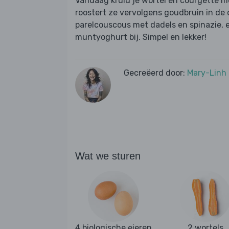
Vandaag kruid je wortel en courgette 
roostert ze vervolgens goudbruin in de o
parelcouscous met dadels en spinazie, 
muntyoghurt bij. Simpel en lekker!
Gecreëerd door:
Mary-Linh
Wat we sturen
4 biologische eieren
2 wortels