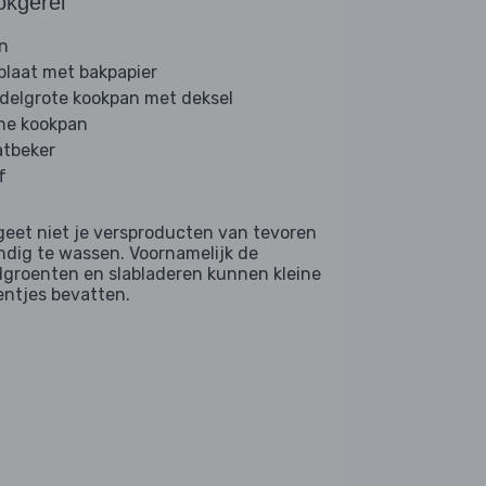
okgerei
n
plaat met bakpapier
delgrote kookpan met deksel
ine kookpan
tbeker
f
geet niet je versproducten van tevoren
ndig te wassen. Voornamelijk de
dgroenten en slabladeren kunnen kleine
entjes bevatten.