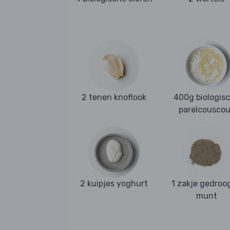
2 tenen knoflook
400g biologis
parelcousco
2 kuipjes yoghurt
1 zakje gedroo
munt