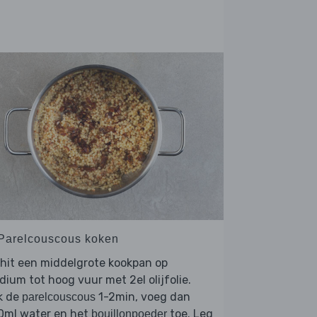
 Parelcouscous koken
hit een middelgrote kookpan op
ium tot hoog vuur met 2el olijfolie.
k de
1-2min, voeg dan
parelcouscous
0ml water en het
toe. Leg
bouillonpoeder