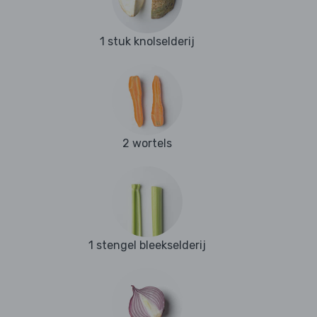
1 stuk knolselderij
2 wortels
1 stengel bleekselderij