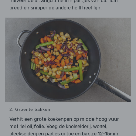
halveer de
. Snijd
in partjes van ca. 1cm
ui
1 helft
breed en snipper de
heel fijn.
andere helft
2. Groente bakken
Verhit een grote koekenpan op middelhoog vuur
met 1el olijfolie. Voeg de
,
,
knolselderij
wortel
en
toe en bak ze 12-15min.
bleekselderij
partjes ui