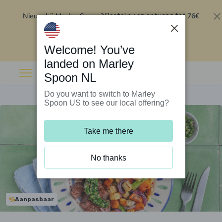
Nieuw bij Marley Spoon?
76€
Bestel nu en ontvang tot
korting op je eerste 5 boxen
.
Inwisselen
Welcome! You’ve
landed on Marley
Spoon NL
Do you want to switch to Marley
Spoon US to see our local offering?
Take me there
No thanks
Aanpasbaar