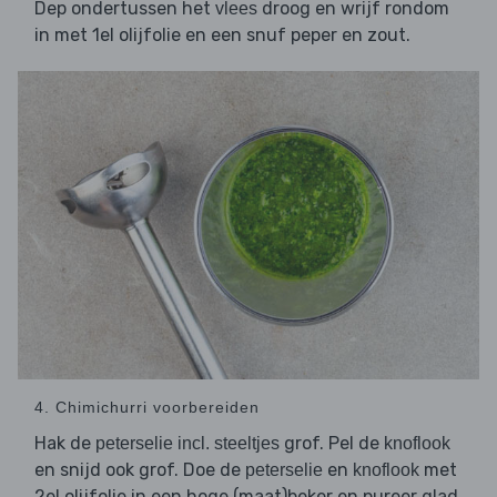
Dep ondertussen het
droog en wrijf rondom
vlees
in met 1el olijfolie en een snuf peper en zout.
4. Chimichurri voorbereiden
Hak de
grof. Pel de
peterselie incl. steeltjes
knoflook
en snijd ook grof. Doe de
en
met
peterselie
knoflook
2el olijfolie in een hoge (maat)beker en pureer glad.