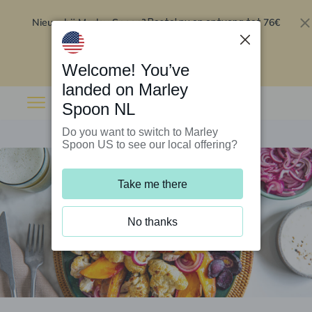
Nieuw bij Marley Spoon?
76€
Bestel nu en ontvang tot
korting op je eerste 5 boxen
.
Inwisselen
Welcome! You’ve
landed on Marley
Spoon NL
Do you want to switch to Marley
Spoon US to see our local offering?
Take me there
No thanks