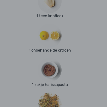
1 teen knoflook
1 onbehandelde citroen
1 zakje harissapasta