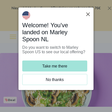
Nieuw bij Marley Spoon?
76€
Bestel nu en ontvang tot
korting op je eerste 5 boxen
.
Inwisselen
Welcome! You’ve
landed on Marley
Spoon NL
Do you want to switch to Marley
Spoon US to see our local offering?
Take me there
No thanks
Deal