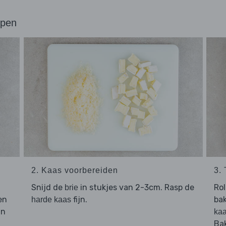
ppen
2. Kaas voorbereiden
3.
Snijd de
in stukjes van 2-3cm. Rasp de
Rol
brie
en
fijn.
bak
harde kaas
in
ka
Bak