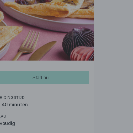
Start nu
EIDINGSTIJD
- 40 minuten
EAU
voudig