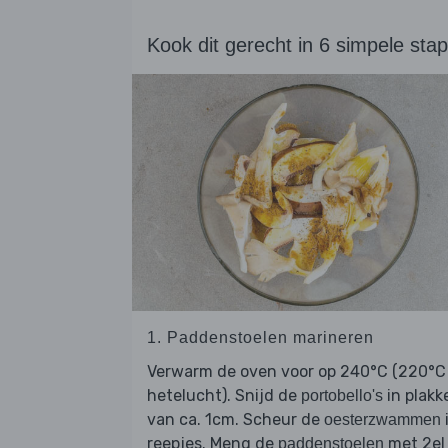
Kook dit gerecht in 6 simpele sta
1. Paddenstoelen marineren
Verwarm de oven voor op 240°C (220°C
hetelucht). Snijd de
in plakk
portobello's
van ca. 1cm. Scheur de
oesterzwammen
reepjes. Meng de
met 2el
paddenstoelen