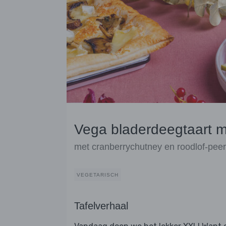
Vega bladerdeegtaart me
met cranberrychutney en roodlof-pee
VEGETARISCH
Tafelverhaal