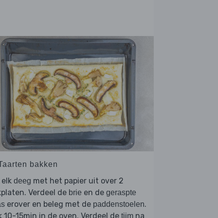
 Taarten bakken
 elk
met het papier uit over 2
deeg
platen. Verdeel de
en de
brie
geraspte
erover en beleg met de
.
as
paddenstoelen
 10-15min in de oven. Verdeel de
na
tijm