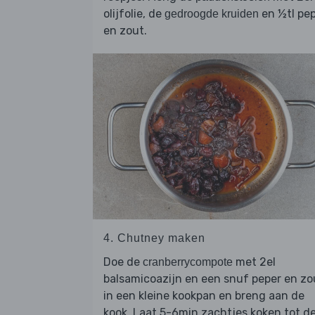
olijfolie, de
en ½tl pe
gedroogde kruiden
en zout.
4. Chutney maken
Doe de
met 2el
cranberrycompote
balsamicoazijn en een snuf peper en zo
in een kleine kookpan en breng aan de
kook. Laat 5-6min zachtjes koken tot d