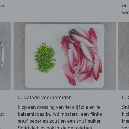
per
de 
wis
5. Salade voorbereiden
6.
Klop een
van 1el olijfolie en 1el
Sn
dressing
ut
balsamicoazijn, ½tl mosterd, een flinke
klo
snuf peper en zout en een snuf suiker.
Me
e
Snijd de
in kleine rolletjes.
vo
bieslook