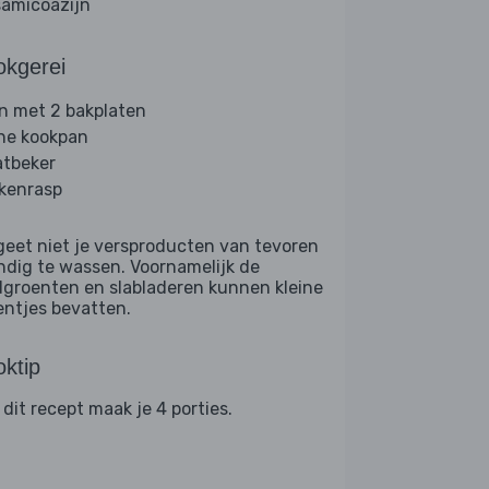
samicoazijn
okgerei
n met 2 bakplaten
ine kookpan
tbeker
kenrasp
geet niet je versproducten van tevoren
ndig te wassen. Voornamelijk de
dgroenten en slabladeren kunnen kleine
entjes bevatten.
ktip
 dit recept maak je 4 porties.