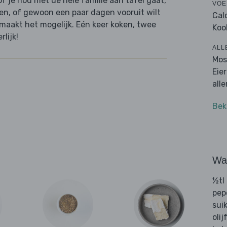
 je nou met de hele familie aan tafel gaat,
VOE
en, of gewoon een paar dagen vooruit wilt
Cal
 maakt het mogelijk. Eén keer koken, twee
Koo
lijk!
ALL
Mos
Eie
all
Bek
Wat
½tl
pep
sui
olij