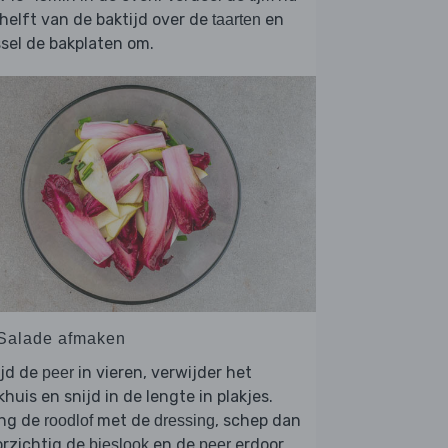
helft van de baktijd over de
en
taarten
sel de bakplaten om.
 Salade afmaken
ijd de
in vieren, verwijder het
peer
khuis en snijd in de lengte in plakjes.
ng de
met de
, schep dan
roodlof
dressing
orzichtig de
en de
erdoor.
bieslook
peer