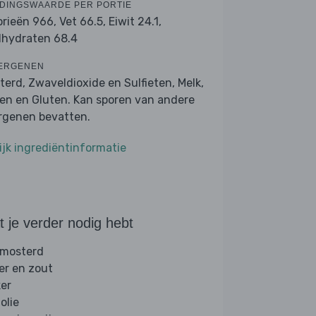
DINGSWAARDE PER PORTIE
orieën 966,
Vet 66.5,
Eiwit 24.1,
lhydraten 68.4
ERGENEN
terd, Zwaveldioxide en Sulfieten, Melk,
ren en Gluten. Kan sporen van andere
ergenen bevatten.
ijk ingrediëntinformatie
 je verder nodig hebt
 mosterd
er en zout
ker
folie