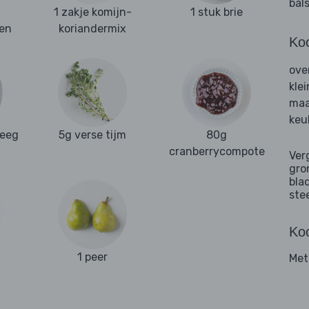
bal
1 zakje komijn-
1 stuk brie
en
koriandermix
Ko
ove
kle
maa
keu
deeg
5g verse tijm
80g
cranberrycompote
Ver
gro
bla
ste
Koo
1 peer
Met