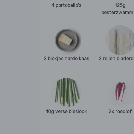
4 portobello's
125g
oesterzwamm
2 blokjes harde kaas
2 rollen blader
10g verse bieslook
2x roodlof