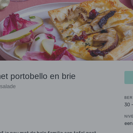
t portobello en brie
rsalade
BER
30 
NIV
een