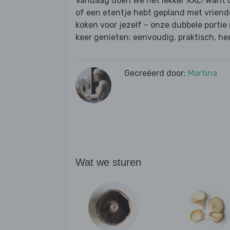
Vandaag doen we het lekker XXL! Want of
of een etentje hebt gepland met vriend
koken voor jezelf – onze dubbele portie
keer genieten: eenvoudig, praktisch, heer
Gecreëerd door:
Martina
Wat we sturen