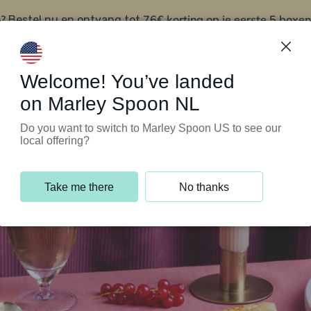
?
76€ korting op je eerste 5 boxen
Bestel nu en ontvang tot
t
Klantenservice
Welcome! You’ve landed
on Marley Spoon NL
Do you want to switch to Marley Spoon US to see our
local offering?
Take me there
No thanks