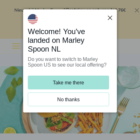
Nieuw bij Marley Spoon?
76€
Bestel nu en ontvang tot
korting op je eerste 5 boxen
.
Inwisselen
Welcome! You’ve
landed on Marley
Spoon NL
Do you want to switch to Marley
Spoon US to see our local offering?
Take me there
No thanks