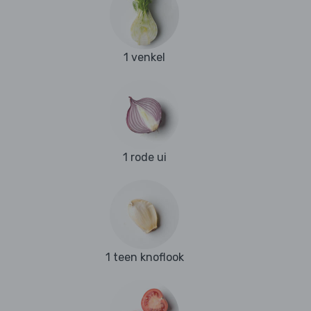
1 venkel
1 rode ui
1 teen knoflook