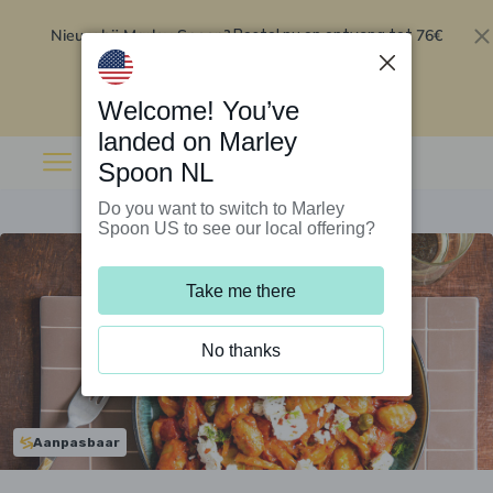
Nieuw bij Marley Spoon?
76€
Bestel nu en ontvang tot
korting op je eerste 5 boxen
.
Inwisselen
Welcome! You’ve
landed on Marley
Spoon NL
Do you want to switch to Marley
Spoon US to see our local offering?
Take me there
No thanks
Aanpasbaar