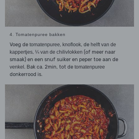
4. Tomatenpuree bakken
Voeg de
,
, de
tomatenpuree
knoflook
helft van de
,
(of meer naar
kappertjes
¼ van de chilivlokken
smaak) en een snuf suiker en peper toe aan de
. Bak ca. 2min, tot de
venkel
tomatenpuree
donkerrood is.