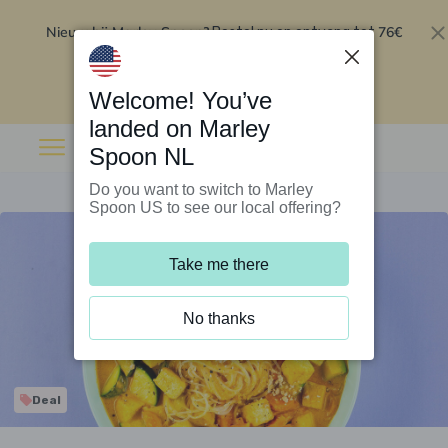
Nieuw bij Marley Spoon?
76€
Bestel nu en ontvang tot
korting op je eerste 5 boxen
.
Inwisselen
Welcome! You’ve
landed on Marley
Spoon NL
Do you want to switch to Marley
Spoon US to see our local offering?
Take me there
No thanks
Deal