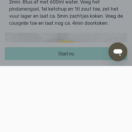
2min. Blus af met 600ml water. Voeg het
, 1el ketchup en 1tl zout toe, zet het
pindamengsel
vuur lager en laat ca. 5min zachtjes koken. Voeg de
toe en laat nog ca. 4min doorkoken.
courgette
Start nu
5. Afmaken en serveren
Proef en breng de
verder op smaak met 1el
soep