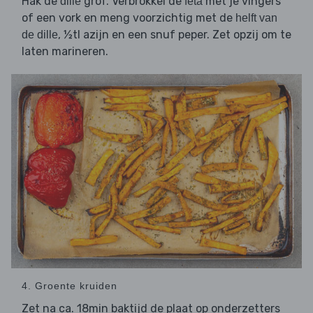
Hak de
grof. Verbrokkel de
met je vingers
dille
feta
of een vork en meng voorzichtig met de
helft van
, ½tl azijn en een snuf peper. Zet opzij om te
de dille
laten marineren.
4. Groente kruiden
Zet na ca. 18min baktijd de plaat op onderzetters