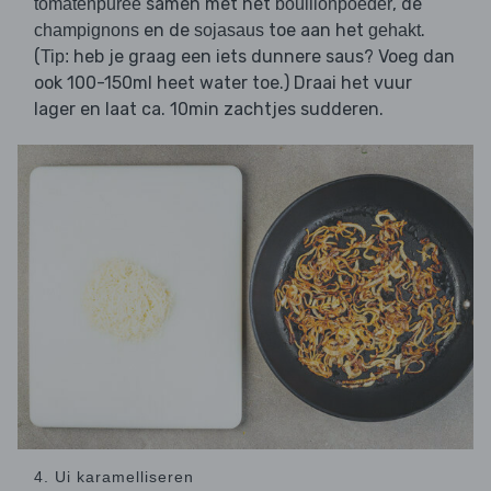
samen met het
, de
tomatenpuree
bouillonpoeder
en de
toe aan het
.
champignons
sojasaus
gehakt
(
heb je graag een iets dunnere saus? Voeg dan
Tip:
ook 100-150ml heet water toe.) Draai het vuur
lager en laat ca. 10min zachtjes sudderen.
4. Ui karamelliseren