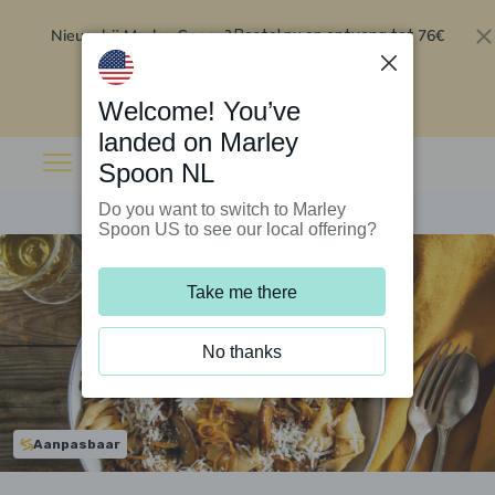
Nieuw bij Marley Spoon?
76€
Bestel nu en ontvang tot
korting op je eerste 5 boxen
.
Inwisselen
Welcome! You’ve
landed on Marley
Spoon NL
Do you want to switch to Marley
Spoon US to see our local offering?
Take me there
No thanks
Aanpasbaar