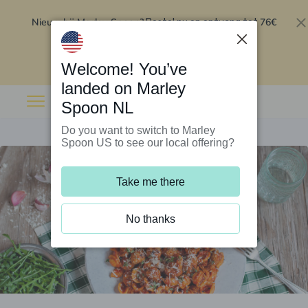
Nieuw bij Marley Spoon?
76€
Bestel nu en ontvang tot
korting op je eerste 5 boxen
.
Inwisselen
Welcome! You’ve
landed on Marley
Spoon NL
Do you want to switch to Marley
Spoon US to see our local offering?
Take me there
No thanks