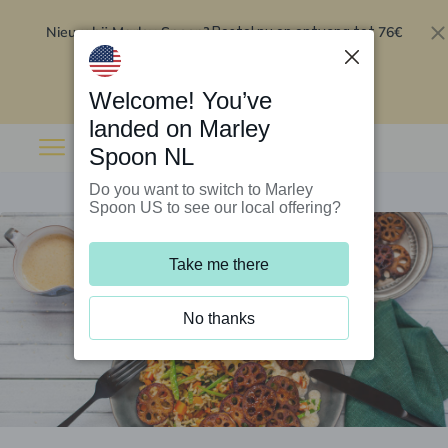
Nieuw bij Marley Spoon?
76€
Bestel nu en ontvang tot
korting op je eerste 5 boxen
.
Inwisselen
Welcome! You’ve
landed on Marley
Spoon NL
Do you want to switch to Marley
Spoon US to see our local offering?
Take me there
No thanks