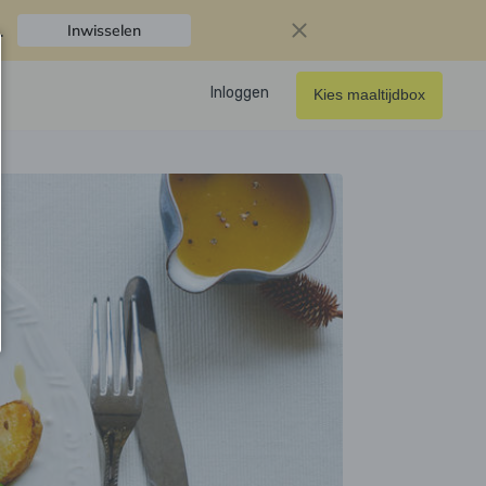
.
Inwisselen
Inloggen
Kies maaltijdbox