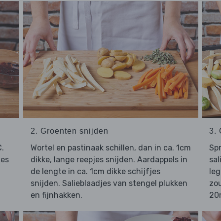
2. Groenten snijden
3.
.
Wortel en pastinaak schillen, dan in ca. 1cm
Spr
jes
dikke, lange reepjes snijden. Aardappels in
sal
de lengte in ca. 1cm dikke schijfjes
leg
snijden. Salieblaadjes van stengel plukken
zo
en fijnhakken.
20m