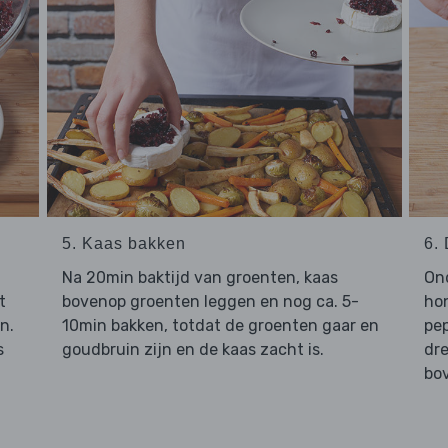
5. Kaas bakken
6.
Na 20min baktijd van groenten, kaas
On
t
bovenop groenten leggen en nog ca. 5-
hon
n.
10min bakken, totdat de groenten gaar en
pe
s
goudbruin zijn en de kaas zacht is.
dre
bo