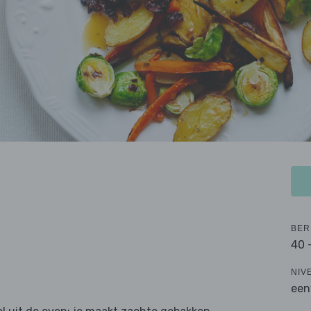
BER
40 
NIV
een