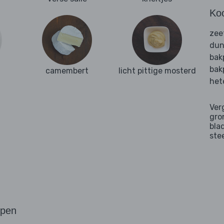
Ko
zee
dun
bak
bak
camembert
licht pittige mosterd
het
Ver
gro
bla
ste
ppen