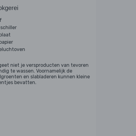
okgerei
f
schiller
plaat
papier
eluchtoven
geet niet je versproducten van tevoren
ndig te wassen. Voornamelijk de
dgroenten en slabladeren kunnen kleine
entjes bevatten.