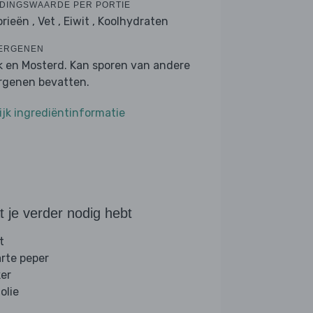
DINGSWAARDE PER PORTIE
orieën ,
Vet ,
Eiwit ,
Koolhydraten
ERGENEN
k en Mosterd. Kan sporen van andere
ergenen bevatten.
ijk ingrediëntinformatie
 je verder nodig hebt
t
rte peper
ker
folie