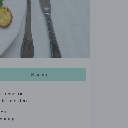
Start nu
EIDINGSTIJD
- 50 minuten
EAU
voudig