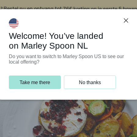
?
76€ korting op je eerste 5 boxen
Bestel nu en ontvang tot
t
Klantenservice
Welcome! You’ve landed
on Marley Spoon NL
Do you want to switch to Marley Spoon US to see our
local offering?
Take me there
No thanks