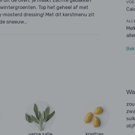
eel uit de oven; je maakt zachte gebakken
VOE
wintergroenten. Top het geheel af met
Cal
g-mosterd dressing! Met dit kerstmenu zit
ALL
de sneeuw...
Mel
all
Bek
Wat
zou
zwa
sui
olij
verse salie
krieltjes