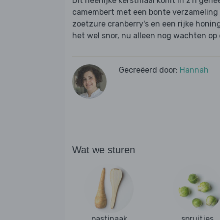
Dit heerlijke kerstmaal komt in z'n geh
camembert met een bonte verzameling 
zoetzure cranberry's en een rijke honin
het wel snor, nu alleen nog wachten op 
Gecreëerd door:
Hannah
Wat we sturen
pastinaak
spruitjes