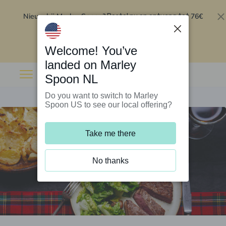
Nieuw bij Marley Spoon?
76€
Bestel nu en ontvang tot
korting op je eerste 5 boxen
.
Inwisselen
Welcome! You’ve
landed on Marley
Spoon NL
Do you want to switch to Marley
Spoon US to see our local offering?
Take me there
No thanks