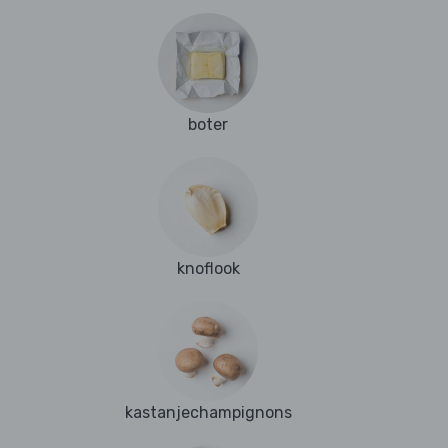
boter
knoflook
kastanjechampignons