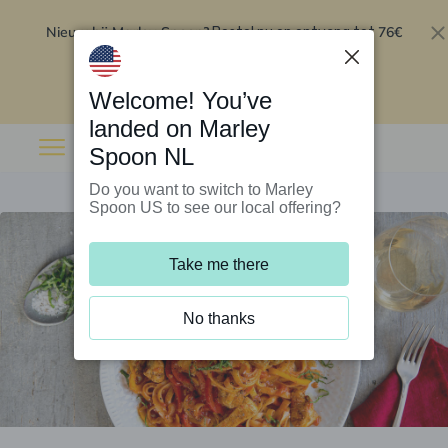
Nieuw bij Marley Spoon?
76€
Bestel nu en ontvang tot
korting op je eerste 5 boxen
.
Inwisselen
Welcome! You’ve
landed on Marley
Spoon NL
Do you want to switch to Marley
Spoon US to see our local offering?
Take me there
No thanks