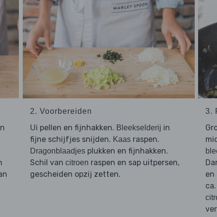
2. Voorbereiden
3.
in
pellen en fijnhakken.
in
Gro
Ui
Bleekselderij
fijne schijfjes snijden.
raspen.
mi
Kaas
plukken en fijnhakken.
Dragonblaadjes
ble
n
Schil van
raspen en sap uitpersen,
Dan
citroen
an
gescheiden opzij zetten.
en
ca.
cit
ver