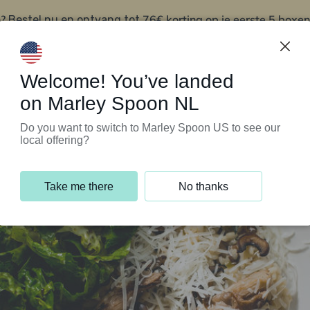
?
76€ korting op je eerste 5 boxen
Bestel nu en ontvang tot
t
Klantenservice
Welcome! You’ve landed
on Marley Spoon NL
Do you want to switch to Marley Spoon US to see our
local offering?
Take me there
No thanks