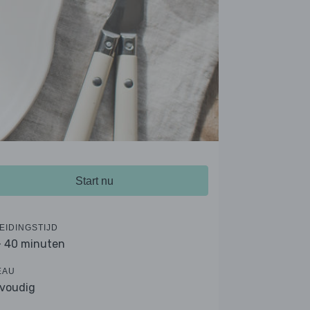
Start nu
EIDINGSTIJD
- 40 minuten
EAU
voudig