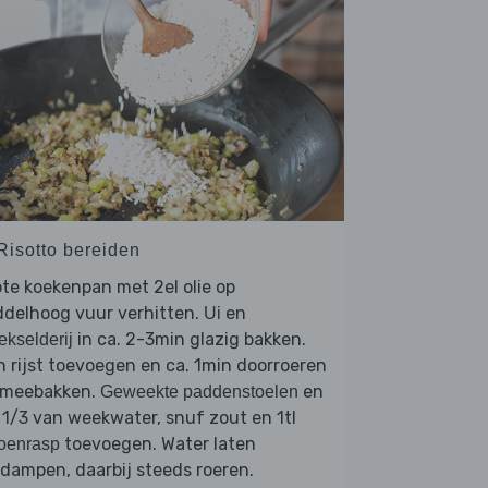
 Risotto bereiden
te koekenpan met 2el olie op
ddelhoog vuur verhitten.
en
Ui
in ca. 2-3min glazig bakken.
ekselderij
 rijst toevoegen en ca. 1min doorroeren
 meebakken.
en
Geweekte paddenstoelen
 1/3 van weekwater, snuf zout en 1tl
toevoegen. Water laten
roenrasp
dampen, daarbij steeds roeren.