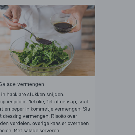
 Salade vermengen
in hapklare stukken snijden.
, 1el olie, 1el
, snuf
poenpitolie
citroensap
ut en peper in kommetje vermengen.
Sla
t
vermengen.
over
dressing
Risotto
den verdelen, overige
er overheen
kaas
ooien. Met salade serveren.