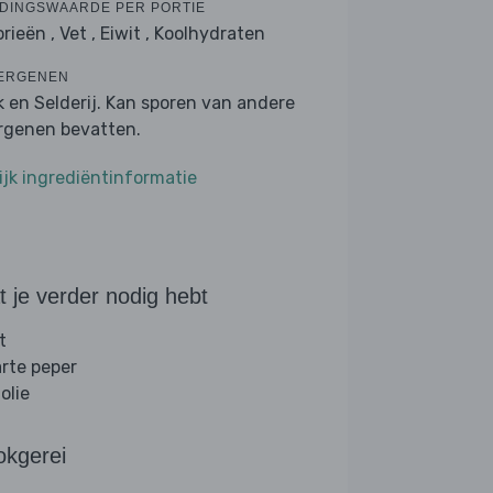
DINGSWAARDE PER PORTIE
orieën ,
Vet ,
Eiwit ,
Koolhydraten
ERGENEN
k en Selderij. Kan sporen van andere
ergenen bevatten.
ijk ingrediëntinformatie
 je verder nodig hebt
t
rte peper
folie
okgerei