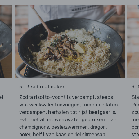
5. Risotto afmaken
6.
et
Zodra risotto-vocht is verdampt, steeds
Sla
wat
toevoegen, roeren en laten
weekwater
Pom
verdampen, herhalen tot rijst beetgaar is.
zo
Evt. niet al het weekwater gebruiken. Dan
me
,
,
,
bor
champignons
oesterzwammen
dragon
, helft van
en 1el
str
boter
kaas
citroensap