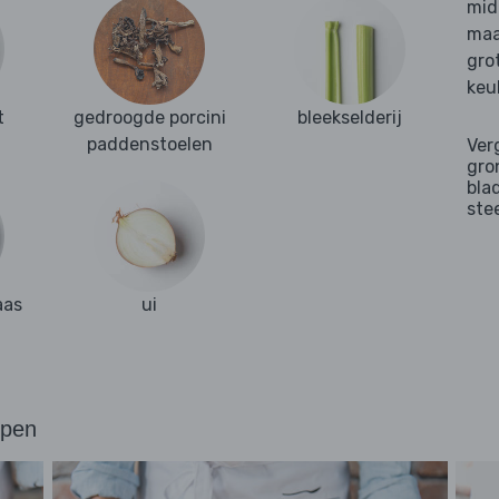
mid
maa
gro
keu
t
gedroogde porcini
bleekselderij
paddenstoelen
Ver
gro
bla
ste
aas
ui
ppen