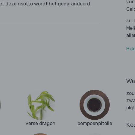
VOE
met deze risotto wordt het gegarandeerd
Cal
ALL
Mel
all
Bek
Wat
zou
zwa
olij
verse dragon
pompoenpitolie
Ko