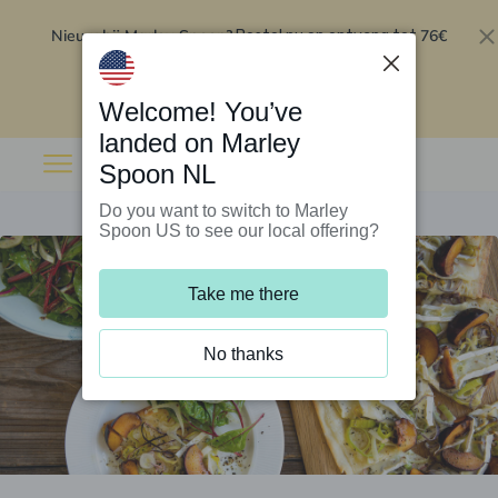
Nieuw bij Marley Spoon?
76€
Bestel nu en ontvang tot
korting op je eerste 5 boxen
.
Inwisselen
Welcome! You’ve
landed on Marley
Spoon NL
Do you want to switch to Marley
Spoon US to see our local offering?
Take me there
No thanks