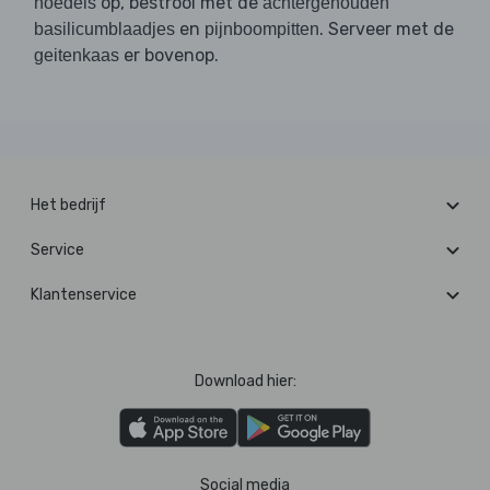
op, bestrooi met de
noedels
achtergehouden
en
. Serveer met de
basilicumblaadjes
pijnboompitten
er bovenop.
geitenkaas
Het bedrijf
Service
Klantenservice
Download hier:
Social media