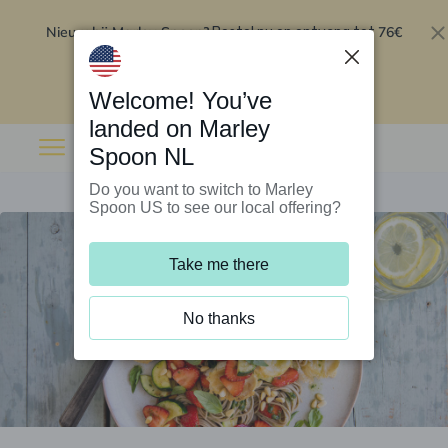
Nieuw bij Marley Spoon?
76€
Bestel nu en ontvang tot
korting op je eerste 5 boxen
.
Inwisselen
Welcome! You’ve
landed on Marley
Spoon NL
Do you want to switch to Marley
Spoon US to see our local offering?
Take me there
No thanks