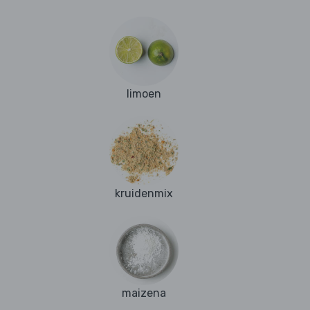
limoen
kruidenmix
maizena