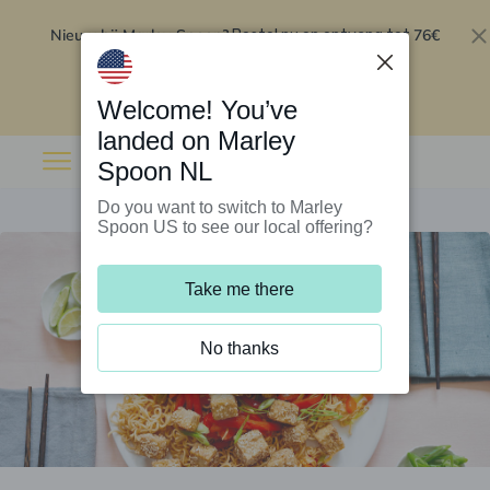
Nieuw bij Marley Spoon?
76€
Bestel nu en ontvang tot
korting op je eerste 5 boxen
.
Inwisselen
Welcome! You’ve
landed on Marley
Spoon NL
Do you want to switch to Marley
Spoon US to see our local offering?
Take me there
No thanks