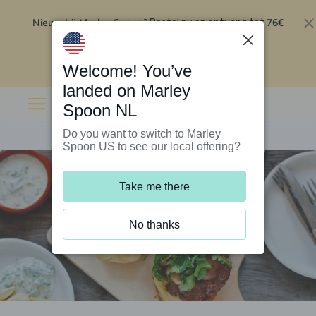
Nieuw bij Marley Spoon?
76€
Bestel nu en ontvang tot
korting op je eerste 5 boxen
.
Inwisselen
Welcome! You’ve
landed on Marley
Spoon NL
Do you want to switch to Marley
Spoon US to see our local offering?
Take me there
No thanks