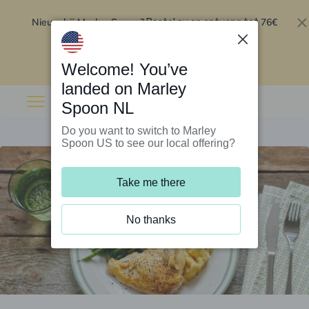
Nieuw bij Marley Spoon?
76€
Bestel nu en ontvang tot
korting op je eerste 5 boxen
.
Inwisselen
Welcome! You’ve
landed on Marley
Spoon NL
Do you want to switch to Marley
Spoon US to see our local offering?
Take me there
No thanks