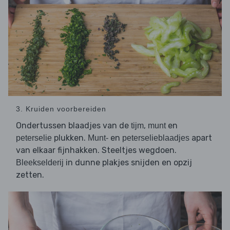
3. Kruiden voorbereiden
Ondertussen blaadjes van de
,
en
tijm
munt
plukken.
en
apart
peterselie
Munt-
peterselieblaadjes
van elkaar fijnhakken. Steeltjes wegdoen.
in dunne plakjes snijden en opzij
Bleekselderij
zetten.