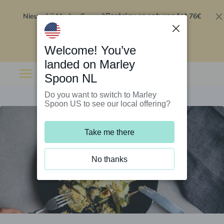
Nieuw bij Marley Spoon?
76€
Bestel nu en ontvang tot
korting op je eerste 5 boxen
.
Inwisselen
Welcome! You’ve
landed on Marley
Spoon NL
Do you want to switch to Marley
Spoon US to see our local offering?
Take me there
No thanks