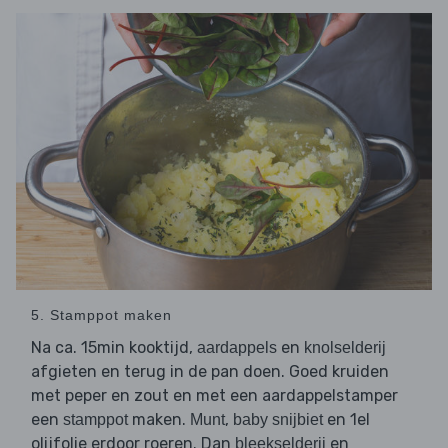
5. Stamppot maken
Na ca. 15min kooktijd,
en
aardappels
knolselderij
afgieten en terug in de pan doen. Goed kruiden
met peper en zout en met een aardappelstamper
een
maken.
,
en 1el
stamppot
Munt
baby snijbiet
olijfolie erdoor roeren. Dan
en
bleekselderij