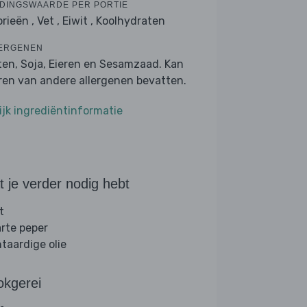
DINGSWAARDE PER PORTIE
orieën ,
Vet ,
Eiwit ,
Koolhydraten
ERGENEN
ten, Soja, Eieren en Sesamzaad. Kan
ren van andere allergenen bevatten.
ijk ingrediëntinformatie
 je verder nodig hebt
t
rte peper
ntaardige olie
okgerei