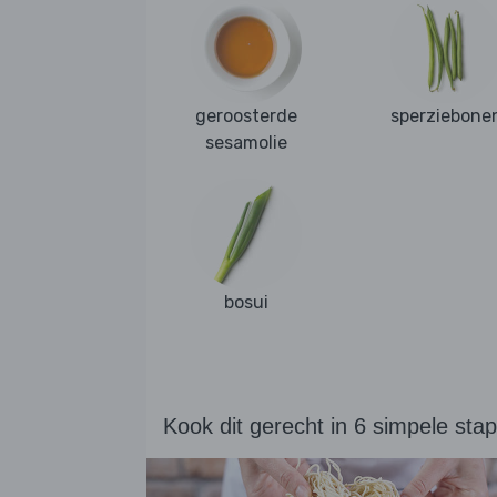
geroosterde
sperziebone
sesamolie
bosui
Kook dit gerecht in 6 simpele sta