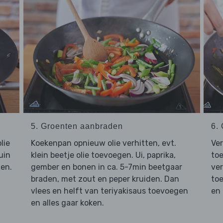
5. Groenten aanbraden
6.
lie
Koekenpan opnieuw olie verhitten, evt.
Ve
uin
klein beetje olie toevoegen. Ui, paprika,
toe
den.
gember en bonen in ca. 5-7min beetgaar
ve
braden, met zout en peper kruiden. Dan
toe
vlees en helft van teriyakisaus toevoegen
en 
en alles gaar koken.