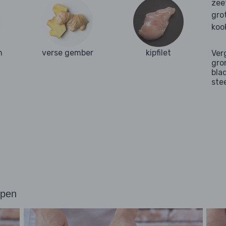
zee
gro
koo
n
verse gember
kipfilet
Ver
gro
bla
ste
ppen