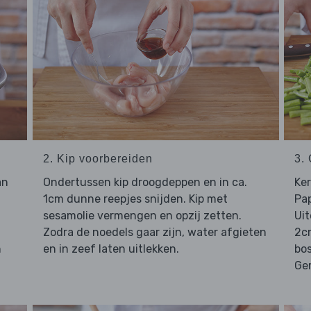
2. Kip voorbereiden
3.
an
Ondertussen kip droogdeppen en in ca.
Ker
1cm dunne reepjes snijden. Kip met
Pap
sesamolie vermengen en opzij zetten.
Uit
Zodra de noedels gaar zijn, water afgieten
2cm
n
en in zeef laten uitlekken.
bos
Gem