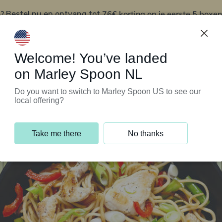
?
76€ korting op je eerste 5 boxen
Bestel nu en ontvang tot
t
Klantenservice
Welcome! You’ve landed
on Marley Spoon NL
Do you want to switch to Marley Spoon US to see our
local offering?
Take me there
No thanks