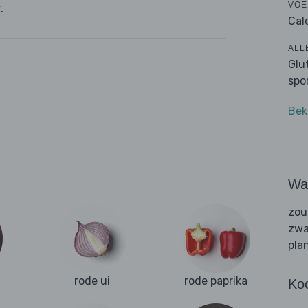
VOE
.
Cal
ALL
Glu
spo
Bek
Wat
zou
zwa
pla
rode ui
rode paprika
Ko