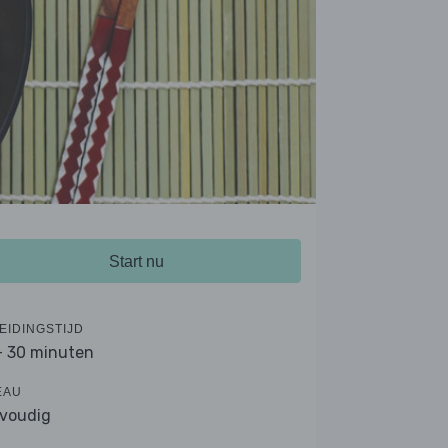
Start nu
EIDINGSTIJD
- 30 minuten
EAU
voudig