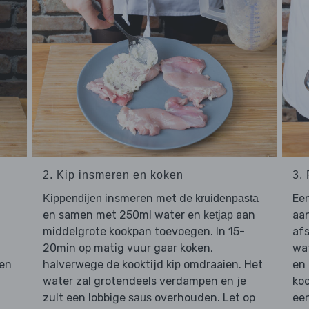
2. Kip insmeren en koken
3. 
insmeren met de
Ee
Kippendijen
kruidenpasta
en samen met 250ml water en
aan
aa
ketjap
middelgrote kookpan toevoegen. In 15-
af
20min op matig vuur gaar koken,
wat
een
halverwege de kooktijd
omdraaien. Het
en
kip
water zal grotendeels verdampen en je
koo
zult een lobbige
overhouden. Let op
een
saus