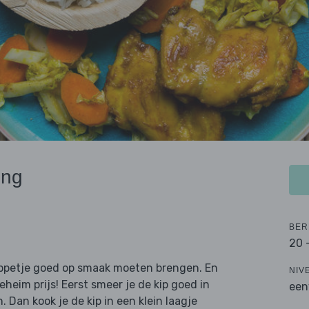
eng
BER
20 
ippetje goed op smaak moeten brengen. En
NIV
heim prijs! Eerst smeer je de kip goed in
een
 Dan kook je de kip in een klein laagje