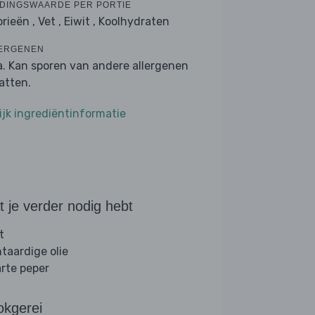
DINGSWAARDE PER PORTIE
orieën ,
Vet ,
Eiwit ,
Koolhydraten
ERGENEN
a. Kan sporen van andere allergenen
atten.
ijk ingrediëntinformatie
 je verder nodig hebt
t
ntaardige olie
rte peper
okgerei