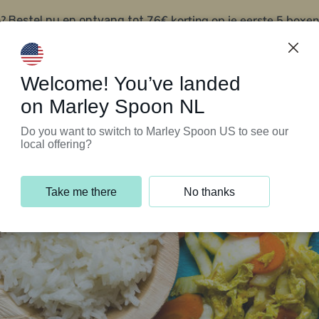
?
76€ korting op je eerste 5 boxen
Bestel nu en ontvang tot
t
Klantenservice
Welcome! You’ve landed
on Marley Spoon NL
Do you want to switch to Marley Spoon US to see our
local offering?
Take me there
No thanks