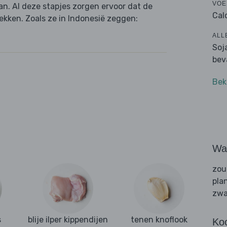
VOE
an. Al deze stapjes zorgen ervoor dat de
Cal
ekken. Zoals ze in Indonesië zeggen:
ALL
Soj
bev
Bek
Wat
zou
pla
zwa
s
blije ilper kippendijen
tenen knoflook
Ko