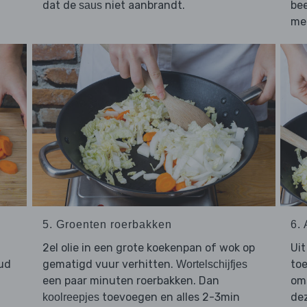
dat de
niet aanbrandt.
bee
saus
met
5. Groenten roerbakken
6.
2el olie in een grote koekenpan of wok op
Uit
ud
gematigd vuur verhitten.
to
Wortelschijfjes
een paar minuten roerbakken. Dan
om
toevoegen en alles 2-3min
de
koolreepjes