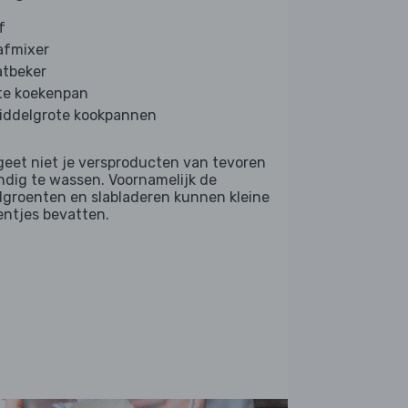
f
afmixer
tbeker
te koekenpan
iddelgrote kookpannen
geet niet je versproducten van tevoren
ndig te wassen. Voornamelijk de
dgroenten en slabladeren kunnen kleine
entjes bevatten.