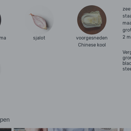
zee
sta
maa
gro
2 m
uma
sjalot
voorgesneden
Chinese kool
Ver
gro
bla
ste
ppen