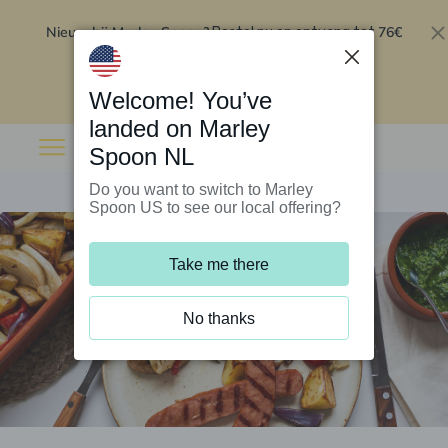
Nieuw bij Marley Spoon?
76€
Bestel nu en ontvang tot
korting op je eerste 5 boxen
.
Inwisselen
Welcome! You’ve
landed on Marley
Spoon NL
Do you want to switch to Marley
Spoon US to see our local offering?
Take me there
No thanks