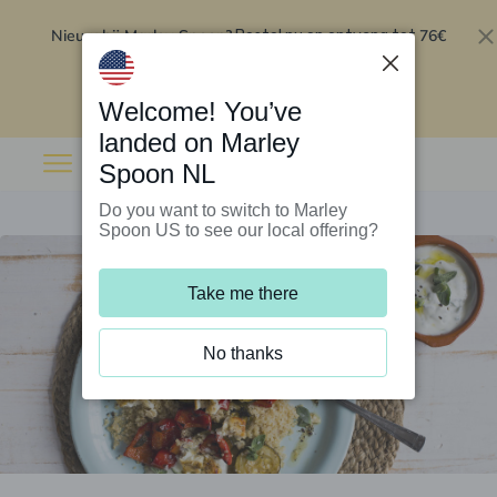
Nieuw bij Marley Spoon?
76€
Bestel nu en ontvang tot
korting op je eerste 5 boxen
.
Inwisselen
Welcome! You’ve
landed on Marley
Spoon NL
Do you want to switch to Marley
Spoon US to see our local offering?
Take me there
No thanks