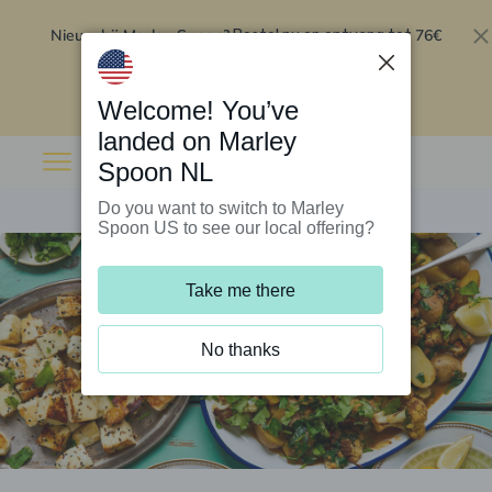
Nieuw bij Marley Spoon?
76€
Bestel nu en ontvang tot
korting op je eerste 5 boxen
.
Inwisselen
Welcome! You’ve
landed on Marley
Spoon NL
Do you want to switch to Marley
Spoon US to see our local offering?
Take me there
No thanks