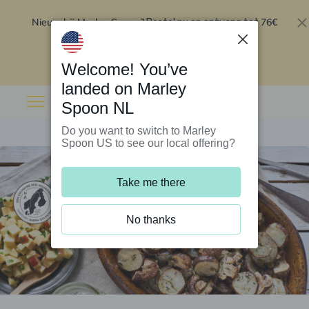
Nieuw bij Marley Spoon?
76€
Bestel nu en ontvang tot
korting op je eerste 5 boxen
.
Inwisselen
Welcome! You’ve
landed on Marley
Spoon NL
Do you want to switch to Marley
Spoon US to see our local offering?
Take me there
No thanks