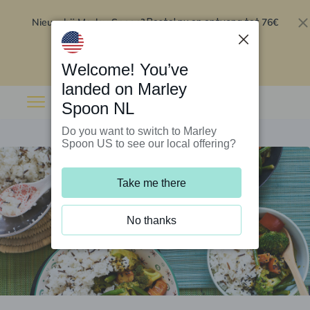
Nieuw bij Marley Spoon?
76€
Bestel nu en ontvang tot
korting op je eerste 5 boxen
.
Inwisselen
Welcome! You’ve
landed on Marley
Spoon NL
Do you want to switch to Marley
Spoon US to see our local offering?
Take me there
No thanks