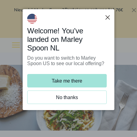
Nieuw bij Marley Spoon?
76€
Bestel nu en ontvang tot
korting op je eerste 5 boxen
.
Inwisselen
Welcome! You’ve
landed on Marley
Spoon NL
Do you want to switch to Marley
Spoon US to see our local offering?
Take me there
No thanks