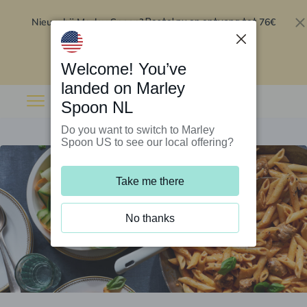
Nieuw bij Marley Spoon?
76€
Bestel nu en ontvang tot
korting op je eerste 5 boxen
.
Inwisselen
Welcome! You’ve
landed on Marley
Spoon NL
Do you want to switch to Marley
Spoon US to see our local offering?
Take me there
No thanks